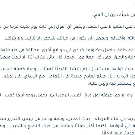
 شيئًا، دون أن ألمّح،
لى القلب لا على الكتف، ويكفي أن أقول إنني ذات يوم بكيت فرحا من 
الته، وأخلاقه، وبمعنى أن يكون في حياتك شخص لا يُترك… ولا يتركك.
لصحافة، واصل حضوره القيادي في مواقع أخرى، مختلفة في طبيعتها، 
ة والخلق، ففي كل جهة عمل فيها، كان يأتي ليترك أثرًا، لا ليملأ منصبًا
 حيث تولاها مستشارًا، ثم رئيسًا تنفيذيًا لهيئات نوعية كهيئة المسرح
 الإداري، بل صنع نماذج جديدة في التعامل مع الإبداع… في تمكين ا
ستثمر فيه ويُبنى عليه.
أراه إلا كما عرفته أول مرة.. نفس الرجل الذي يحمل روحه أينما ذهب… لا ي
زته في تلك المرحلة – بحبّ العمل، وبثقة ودعم من رئيس التحرير سلط
ة في أجوائها، لكنها أكثر جمالًا ومتعة من حيث النضج والتجريب، 
حديث عنها لاحقًا.