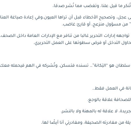
ُنكر ما قيل علنا، وتغضب مما نُشر صدقا،
جل، وتصحيح الأخطاء قبل أن تراها العيون،وفي إعادة صياغة العناوي
” من مسؤول منزعج، أو قارئ غاضب.
واجهه إدارات التحرير غالبا من تنافر مع الإدارات العامة داخل الصحف
ا تحاول التدخل أو فرض سطوتها على العمل التحريري.
سلطان هو “التِكانة”… تسنده فتسكن، وتُشركه في الهم فيحمله معك، 
ِكانة في العمل فقط…
للصحافة علاقة بالوجع.
يدة، لا علاقة له بالمهنة ولا بالنشر،
 من مغادرته الصحيفة، ومغادرتي أنا أيضًا لها،