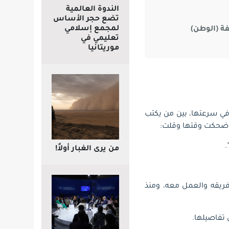
الندوة العالمية
تضع حجر الأساس
لمجمع إسلامي
ة (الوطن)
تعليمي في
موريتانيا
 في سرعتها، بين من يكتب
ى.ضحكت وقتها وقلت:
.
من يرى الغبار أولاً!
 فريقه والعمل معه، ومنذ
 تفاصيلها.