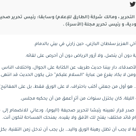
لتحرير ، ومالك شركة (الطارق للإعلام) وسابقا: رئيس تحرير صحيف
ية، و رئيس تحرير مجلة (الأسرة) .
خي العزيز سلطان البازعي، حين زارني في بيتي بالدمام.
ية دون أن يتصل، ولا أزور الرياض دون أن أحرص على لقائه.
أصدقاء، دار بيننا حديث طريف عن الكتابة على الجوال، واختلاف الناس
من لا يكاد يفرغ من عبارة “السلام عليكم” حتى يكون الحديث قد انته
 هو أول من جعلني أكتب باحتراف، لا على الورق فقط، بل على المفاتيح”
 الليلة، كان يختزل سنوات من أثرٍ أعمق من أن يحكيه مجلس.
ر قرار تعيينه رئيسًا لتحرير صحيفة (اليوم)، ودعاني للانضمام إلى
أمام قائد مختلف؛ يفتح لك الأفق ولا يقيده، يمنحك المساحة لتكون أنت.
ة لا يجب أن تظل رهينة الورق واليد… بل يجب أن تدخل زمن التقنية، بكل