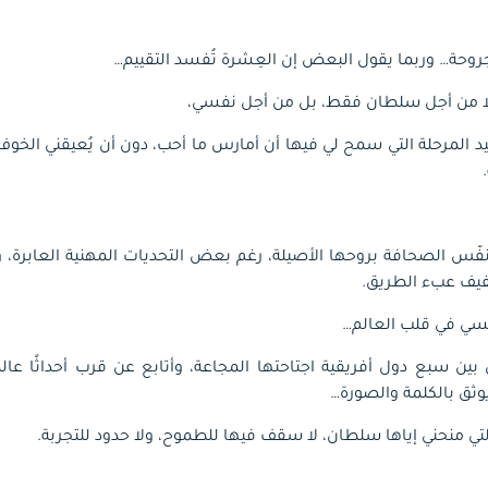
وحة… وربما يقول البعض إن العِشرة تُفسد التقييم…
لا من أجل سلطان فقط، بل من أجل نفسي،
د المرحلة التي سمح لي فيها أن أمارس ما أحب، دون أن يُعيقني الخوف، 
فّس الصحافة بروحها الأصيلة، رغم بعض التحديات المهنية العابرة، 
خفيف عبء الطريق.
سي في قلب العالم…
ل بين سبع دول أفريقية اجتاحتها المجاعة، وأتابع عن قرب أحداثًا عال
وثق بالكلمة والصورة…
ي منحني إياها سلطان، لا سقف فيها للطموح، ولا حدود للتجربة.