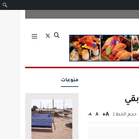
ا
منوعات
بقي
A+
حجم الخط |
A
A-