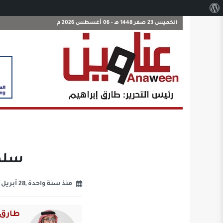
نبذة
عن
الخميس 23 صفر 1448 هـ - 06 أغسطس 2026 م
ووردبريس
سلطا
منذ سنة واحدة ,28 أبريل 2025
طارق 