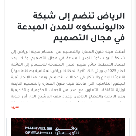
حضور الأدب المحلي، وتقدم برامج نوعية ترتقي ...
الرياض تنضم إلى شبكة
«اليونسكو» للمدن المبدعة
في مجال التصميم
أعلنت هيئة فنون العمارة والتصميم عن انضمام مدينة الرياض إلى
شبكة “اليونسكو” للمدن المبدعة في مجال التصميم، وذلك بعد
اعتماد المنظمة نتائج تقييم المدن المتقدمة للانضمام إلى القائمة
لعام 2025م، ويأتي ذلك تأكيدًا لمكانة الرياض المتنامية بصفتها مركزًا
إقليميًا للإبداع والابتكار في مجالات التصميم. ويعد هذا الإنجاز ثمرةً
للجهودٍ التكاملية، التي قادتها هيئة فنون العمارة والتصميم التابعة
لوزارة الثقافة، بالتعاون مع عددٍ من الجهات الحكومية والأكاديمية
وغير الربحية والقطاع الخاص، لإعداد ملف الترشيح الذي أبرز حيوية
مشهد التصميم في العاصمة السعودية وتنوعه بين العمارة
المزيد
والتصميم الحضري والتصميم الصناعي والداخلي وتصميم المنتجات
والتصميم الرقمي وغيرها من مجالات الإبداع المعاصر. وأكدت
الرئيس ...