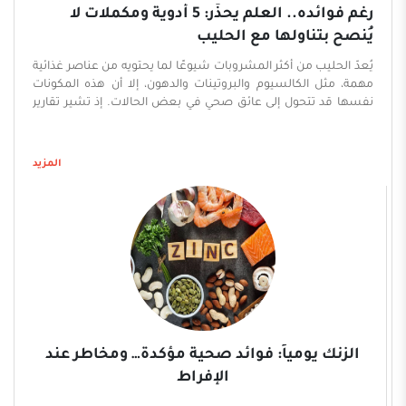
رغم فوائده.. العلم يحذّر: 5 أدوية ومكملات لا
يُنصح بتناولها مع الحليب
يُعدّ الحليب من أكثر المشروبات شيوعًا لما يحتويه من عناصر غذائية
مهمة، مثل الكالسيوم والبروتينات والدهون، إلا أن هذه المكونات
نفسها قد تتحول إلى عائق صحي في بعض الحالات. إذ تشير تقارير
طبية حديثة، من بينها تقرير نشره موقع Verywell Health، إلى أن
الحليب قد يتداخل مع امتصاص بعض الأدوية والمكملات الغذائية، ما
يقلل من فعاليتها أو يضعف استفادة الجسم منها. ويحذّر الأطباء
المزيد
من أن هذا التداخل قد يكون أكثر خطورة لدى الأشخاص المصابين
بأمراض مزمنة أو الذين يعانون من نقص غذائي، مؤكدين ضرورة
الانتباه لطريقة وتوقيت تناول الأدوية والمكملات. وفيما يلي أبرز
خمسة أدوية ومكملات يُفضّل عدم تناولها مع ...
الزنك يومياً: فوائد صحية مؤكدة… ومخاطر عند
الإفراط