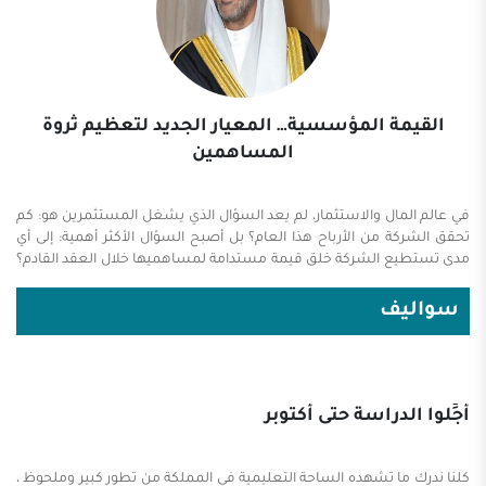
القيمة المؤسسية… المعيار الجديد لتعظيم ثروة
المساهمين
في عالم المال والاستثمار، لم يعد السؤال الذي يشغل المستثمرين هو: كم
تحقق الشركة من الأرباح هذا العام؟ بل أصبح السؤال الأكثر أهمية: إلى أي
مدى تستطيع الشركة خلق قيمة مستدامة لمساهميها خلال العقد القادم؟
هذا التحول في الفكر الاستثماري هو ما يفسر الاهتمام العالمي بالتقدير الذي
أصدرته Brand Finance، والذي أشار إلى أن الشراكة العالمية بين أرامكو
سواليف
والاتحاد الدولي لكرة القدم (FIFA) يمكن أن تضيف نحو 26 مليار دولار إلى
القيمة المؤسسية للشركة. وقد بدا الرقم للكثيرين مبالغاً فيه، لأن الرعاية
الرياضية لا تضيف برميلاً جديداً من النفط، ولا تزيد الطاقة الإنتاجية، ولا تظهر
كأصل في القوائم المالية. غير ...
أجِّلوا الدراسة حتى أكتوبر
كلنا ندرك ما تشهده الساحة التعليمية في المملكة من تطور كبير وملحوظ ،