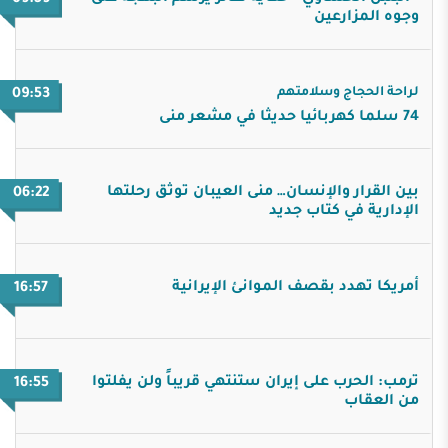
وجوه المزارعين
لراحة الحجاج وسلامتهم
09:53
74 سلما كهربائيا حديثا في مشعر منى
بين القرار والإنسان… منى العيبان توثق رحلتها
06:22
الإدارية في كتاب جديد
أمريكا تهدد بقصف الموانئ الإيرانية
16:57
ترمب: الحرب على إيران ستنتهي قريباً ولن يفلتوا
16:55
من العقاب