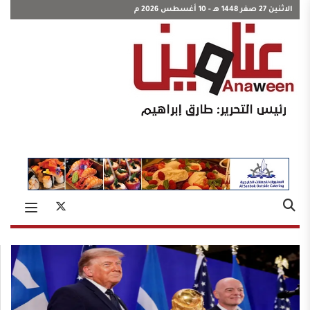
الاثنين 27 صفر 1448 هـ - 10 أغسطس 2026 م