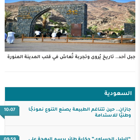
جبل أحد.. تاريخ يُروى وتجربة تُعاش في قلب المدينة المنورة
السعودية
جازان.. حين تتناغم الطبيعة يصنع التنوع نموذجًا
10:07
وطنيًا للاستدامة
“البلبل الحساوي” حكاية طائر يرسم البهجة على
09:59