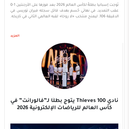
تُوجت إسبانيا بطلةً لكأس العالم 2026 بعد فوزها على الأرجنتين 1-0
عقب التمديد، في نهائي حُسم بهدف قاتل سجله فيران توريس في
الدقيقة 106، ليمنح منتخب «لا روخا» لقبه العالمي الثاني في تاريخه.
وجاء هدف المباراة الوحيد مع بداية الشوط الإضافي الثاني، عندما
أرسل بيدرو بورو كرة عرضية عميقة، حولها نيكو ويليامز برأسه داخل
منطقة الجزاء، لتصل إلى فيران توريس الذي أطلق تسديدة قوية
المزيد
بقدمه اليسرى استقرت في سقف الشباك، مانحاً منتخب بلاده هدف
التتويج. وسيطر المنتخب الإسباني على معظم فترات الوقت
الإضافي، إذ بلغ عدد محاولاته 20 تسديدة، بينها 12 على المرمى، بينما
عجز المنتخب الأرجنتيني عن إدراك التعادل، ...
نادي 100 Thieves يتوج بطلًا لـ”فالورانت” في
كأس العالم للرياضات الإلكترونية 2026