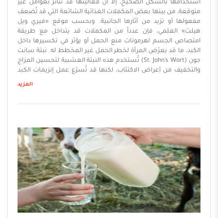
استخدامها بالشكل الصحيح، إلا أن فعاليتها قد تتأثر بعوامل غير
متوقعة، من بينها بعض المكملات الغذائية الشائعة التي قد تُضعف
مفعولها أو تزيد من آثارها الجانبية. وبحسب موقع «فيري ويل
هيلث» العلمي، فإن عدداً من المكملات قد يتداخل مع طريقة
امتصاص الجسم لهرمونات منع الحمل أو يؤثر في تكسيرها داخل
الكبد، ما قد يعرّض المرأة لخطر الحمل غير المخطط له. نبتة سانت
جون (St. John’s Wort) تُستخدم هذه النبتة العشبية لتحسين المزاج
والتخفيف من أعراض الاكتئاب، لكنها قد تُسرّع عمل إنزيمات الكبد
المسؤولة عن تكسير الهرمونات الموجودة في حبوب ...
المزيد