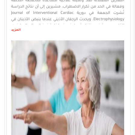
التمارين المعتدلة تُعد وسيلة علاجية مساعدة منخفضة التكلفة
وفعالة في الحد من تكرار الاضطراب، مشيرين إلى أن نتائج الدراسة
نُشرت الجمعة في دورية Journal of Interventional Cardiac
Electrophysiology. ويحدث الرجفان الأذيني عندما ينبض الأذينان في
القلب بسرعة غير منتظمة، ما يضعف كفاءة ضخ الدم إلى البطينين،
المزيد
وقد يصاحبه أعراض مثل الخفقان السريع، وضيق التنفس، والتعب،
والدوخة، إضافة إلى ارتباطه بزيادة خطر الإصابة ...