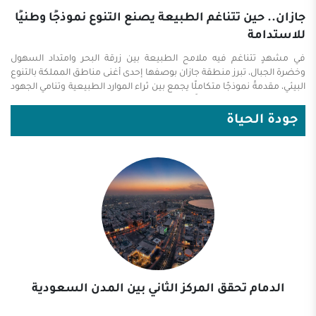
جازان.. حين تتناغم الطبيعة يصنع التنوع نموذجًا وطنيًا
للاستدامة
في مشهدٍ تتناغم فيه ملامح الطبيعة بين زرقة البحر وامتداد السهول
وخضرة الجبال، تبرز منطقة جازان بوصفها إحدى أغنى مناطق المملكة بالتنوع
البيئي، مقدمةً نموذجًا متكاملًا يجمع بين ثراء الموارد الطبيعية وتنامي الجهود
نحو الاستدامة، وذلك تزامنًا مع فعاليات أسبوع البيئة. وتحتضن جازان
منظومةً بيئيةً فريدة تبدأ من سواحلها المطلة على البحر الأحمر، مرورًا
جودة الحياة
بأرخبيل جزر فرسان الذي يُعد من أبرز المواقع البيئية البحرية بما يزخر به من
شعابٍ مرجانية وتنوعٍ أحيائي، وصولًا إلى مرتفعاتها الجبلية في فيفاء وبني
مالك، حيث الغطاء النباتي الكثيف والمدرجات الزراعية التي تعكس ارتباط
الإنسان بالأرض عبر تاريخٍ طويل. ومع انطلاق أسبوع البيئة، تتكامل في ...
الدمام تحقق المركز الثاني بين المدن السعودية