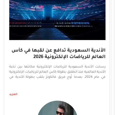
الأندية السعودية تدافع عن لقبها في كأس
العالم للرياضات الإلكترونية 2026
رسخت الأندية السعودية للرياضات الإلكترونية مكانتها بين نخبة
الأندية العالمية منذ انطلاق بطولة كأس العالم للرياضات الإلكترونية
في عام 2024، بعدما تُوج فريق فالكونز بلقب بطولة الأندية في
النسخة الأولى، قبل أن ينجح في الدفاع عن لقبه في نسخة 2025،
ليؤكّد حضوره بوصفه أحد أبرز الأندية العالمية في الرياضات
الإلكترونية. وفي النسخة الثالثة من البطولة، التي تستضيفها
المزيد
العاصمة الفرنسية باريس للمرة الأولى حتى 23 أغسطس المقبل،
تدخل الأندية السعودية تحديًا جديدًا للحفاظ على لقب بطولة الأندية،
في ظل اتساع قاعدة المنافسة وارتفاع عدد الأندية المشاركة من
مختلف أنحاء العالم. وتُعد بطولة الأندية المسار التنافسي الأبرز في