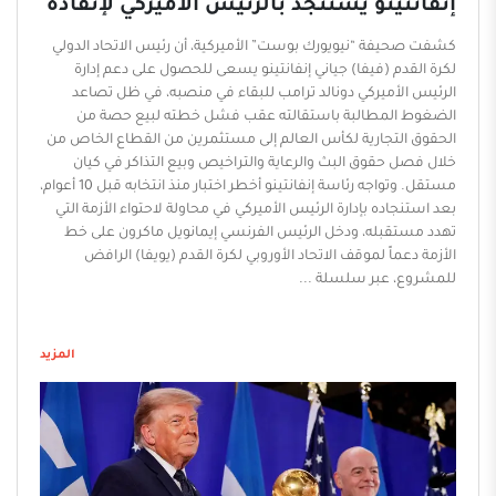
إنفانتينو يستنجد بالرئيس الأميركي لإنقاذه
إلى أن تحسن التوقعات يعكس استعادة القطاع
النفطي لزخمه في ظل زيادة إنتاج ...
كشفت صحيفة “نيويورك بوست” الأميركية، أن رئيس الاتحاد الدولي
لكرة القدم (فيفا) جياني إنفانتينو يسعى للحصول على دعم إدارة
الرئيس الأميركي دونالد ترامب للبقاء في منصبه، في ظل تصاعد
الضغوط المطالبة باستقالته عقب فشل خطته لبيع حصة من
الحقوق التجارية لكأس العالم إلى مستثمرين من القطاع الخاص من
خلال فصل حقوق البث والرعاية والتراخيص وبيع التذاكر في كيان
مستقل. وتواجه رئاسة إنفانتينو أخطر اختبار منذ انتخابه قبل 10 أعوام،
بعد استنجاده بإدارة الرئيس الأميركي في محاولة لاحتواء الأزمة التي
تهدد مستقبله، ودخل الرئيس الفرنسي إيمانويل ماكرون على خط
الأزمة دعماً لموقف الاتحاد الأوروبي لكرة القدم (يويفا) الرافض
للمشروع، عبر سلسلة ...
المزيد