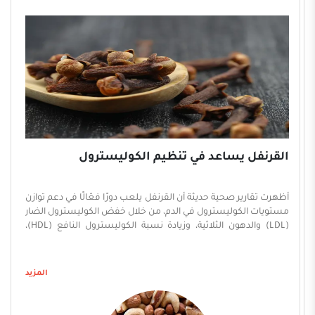
القرنفل يساعد في تنظيم الكوليسترول
أظهرت تقارير صحية حديثة أن القرنفل يلعب دورًا فعّالًا في دعم توازن
مستويات الكوليسترول في الدم، من خلال خفض الكوليسترول الضار
(LDL) والدهون الثلاثية، وزيادة نسبة الكوليسترول النافع (HDL)،
بفضل احتوائه على مركبات فينولية قوية أبرزها «الأوجينول» التي
تساعد في منع أكسدة الكوليسترول الضار وحماية الأوعية الدموية
من التصلب. ويُعد القرنفل (Syzygium aromaticum) من التوابل ذات
المزيد
القيمة الغذائية العالية، إذ استُخدم تقليديًا في العلاجات الطبية
وحفظ الأغذية، فيما تشير الدراسات الحديثة إلى امتلاكه خصائص
مضادة للأكسدة والالتهابات والميكروبات تتفوق على العديد من