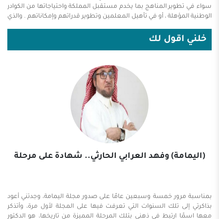
سواء في تطوير المناهج بما يخدم مستقبل المملكة واحتياجاتها من الكوادر
الوطنية المؤهلة ، أو في تأهيل المعلمين وتطوير قدراتهم وإمكاناتهم . والذي
ينظر إلى اتساع حدود المملكة ، وتزايد حاجة التعليم إلى مزيد من المنشآت
التعليمية والكفاءات البشرية ، وتوجه الدولة نحو الاهتمام بالموهوبين من
خلني اقول لك
الطلاب ، سوف يدرك أن المهمة غاية في الصعوبة . ومع ذلك ، فإن هناك
بعض التساؤلات التي تُطرح في المجتمع ، والتي يرى البعض أنها مهمة .
ومن بين تلك الأمور توقيت العودة إلى المدارس ، أي معالجة التقويم الدراسي
...
(اليمامة) وفهد العرابي الحارثي.. شهادة على مرحلة
بمناسبة مرور خمسة وسبعين عامًا على صدور مجلة اليمامة، وجدتني أعود
بذاكرتي إلى تلك السنوات التي تعرفت فيها على المجلة لأول مرة، وأتذكر
معها اسمًا ارتبط في ذهني بتلك المرحلة المميزة من تاريخها، هو الدكتور