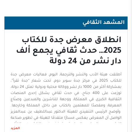
المشهد الثقافي
انطلاق معرض جدة للكتاب
2025… حدث ثقافي يجمع ألف
دار نشر من 24 دولة
أَطلقت هيئة الأدب والنشر والترجمة, اليوم, فعاليات معرض جدة
للكتاب 2025 في مركز جدة سوبر دوم، تحت شعار “جدة تقرأ”،
بمشاركة أكثر من 1000 دار نشر ووكالة محلية ودولية تمثل 24 دولة،
توزعت على 400 جناح، في حدث ثقافي يشكل إحدى المنصات
الثقافية الكبرى في المملكة، ووجهة للناشرين والمبدعين وصنّاع
المعرفة، ومقصدًا للمهتمين بالكتاب من داخل المملكة وخارجها.
وأوضح الرئيس التنفيذي للهيئة الدكتور عبداللطيف بن عبدالعزيز
الواصل أن المعرض يعكس مسارًا متقدمًا للهيئة في تطوير صناعة
النشر، ودعم المواهب الإبداعية، وتعزيز حضور الناشرين، والكتّاب
المزيد
السعوديين، مبينًا أن هذه النسخة تتضمن مبادرات جديدة، توسّع