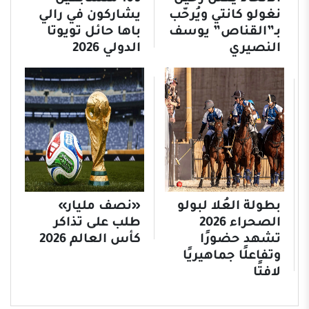
نغولو كانتي ويُرحّب
يشاركون في رالي
بـ”القناص” يوسف
باها حائل تويوتا
النصيري
الدولي 2026
بطولة العُلا لبولو
«نصف مليار»
الصحراء 2026
طلب على تذاكر
تشهد حضورًا
كأس العالم 2026
وتفاعلًا جماهيريًا
لافتًا