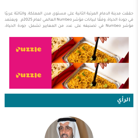
حققت مدينة الدمام المرتبة الثانية على مستوى مدن المملكة، والثالثة عربيًا
في جودة الحياة، وفقًا لبيانات مؤشر Numbeo العالمي لعام 2025م. ويعتمد
مؤشر Numbeo في تصنيفه على عدد من المعايير تشمل: جودة الحياة،
والسلامة، والرعاية الصحية، وتكلفة المعيشة، ونسبة تكلفة الإيجار إلى
الدخل، ووقت التنقل المروري، ومستويات التلوث، بالإضافة إلى الظروف
المناخية. ويعكس هذا الإنجاز ما تشهده مدينة الدمام من تطور متسارع في
الخدمات والبنية التحتية، إلى جانب تنامي جودة الحياة التي تعد أحد
مستهدفات رؤية المملكة 2030. ويُعد هذا التقدم دليلًا على المكانة المتميزة
التي تحظى بها مدينة الدمام بصفتها واجهة اقتصادية وسياحية، بما يسهم
في تعزيز جاذبيتها للاستثمار ...
الرأي