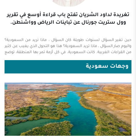
تغريدة لداود الشريان تفتح باب قراءة أوسع في تقرير
وول ستريت جورنال عن تباينات الرياض وواشنطن.
حين تغير السؤال لسنوات طويلة كان السؤال ، ماذا نريد من السعودية؟
واليوم صار السؤال ، ماذا تريد السعودية؟ هذا هو التحول الذي يغيب عن كثير
من القراءات الغربية. كانت السعودية، في كل أزمة تمر بها المنطقة، توضع
في خانة الدولة التي ينتظر منها الآخرون موقفا ينسجم مع حساباتهم. وكان
كثيرون يرون أن عليها مراعاة حسابات الآخرين قبل أن تعلن حساباتها، وأن
وجهات سعودية
وزنها يقاس بما تقدمه لسياسات غيرها، لا بما تختاره لمصالحها. تقرير “وول
ستريت جورنال ” عن الإختلافات السعودية الأمريكية لا يخرج من هذه
النظرة. فهو يقرأ الخلاف على أنه خروج على قاعدة قديمة، بينما الحقيقة أنه
نتيجة لتحول ...