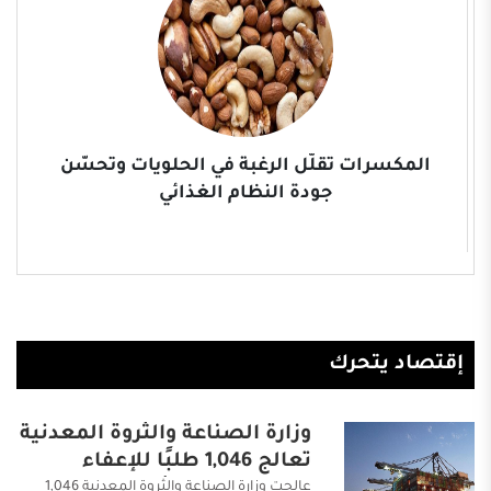
النباتات الأخرى، إضافة إلى تطبيقات واعدة في المجالات الدوائية
والتجميلية والزراعية. ويؤكد مختصون أن إدخال القرنفل ضمن النظام
...
المكسرات تقلّل الرغبة في الحلويات وتحسّن
جودة النظام الغذائي
إقتصاد يتحرك
وزارة الصناعة والثروة المعدنية
تعالج 1,046 طلبًا للإعفاء
الجمركي خلال شهر
عالجت وزارة الصناعة والثروة المعدنية 1,046