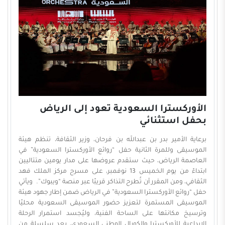
الأوركسترا السعودية تعود إلى الرياض
بحفل استثنائي
برعاية الأمير بدر بن عبدالله بن فرحان، وزير الثقافة، تنظم هيئة
الموسيقى وللمرة الثانية حفل “روائع الأوركسترا السعودية” في
العاصمة الرياض، حيث ستقدم عروضها على مدار يومين متتاليين
ابتداءً من يوم الخميس 13 نوفمبر، على مسرح مركز الملك فهد
الثقافي، ومن المقرر أن تُطرح التذاكر قريبًا عبر منصة “ويبوك”. ويأتي
حفل “روائع الأوركسترا السعودية” في الرياض ضمن إطار جهود هيئة
الموسيقى المستمرة لتعزيز حضور الموسيقى السعودية محليًا
وترسيخ مكانتها على الساحة الفنية، وليُجسد استمرار الرحلة
الإبداعية للأوركسترا والكورال الوطني السعودي، بعد سلسلة من