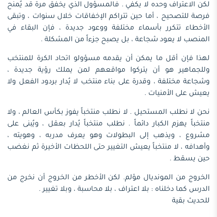
لكن الاعتراف وحده لا يكفي . فالمسؤول الذي يخفق مرة قد يُمنح
فرصة للتصحيح ، أما حين تتراكم الإخفاقات خلال سنوات ، وتبقى
الأخطاء تتكرر بأسماء مختلفة ووعود جديدة ، فإن البقاء في
المنصب لا يعود شجاعة ، بل يصبح جزءاً من المشكلة .
لهذا فإن أقل ما يمكن أن يقدمه مسؤولو اتحاد الكرة للمنتخب
وللجماهير هو أن يتركوا مواقعهم لمن يملك رؤية جديدة ،
وشجاعة مختلفة ، وقدرة على بناء منتخب لا يُدار بردود الفعل ولا
يعيش على الأمنيات .
نحن لا نطلب المستحيل . لا نطلب منتخباً يفوز بكأس العالم ، ولا
منتخباً يهزم الكبار دائماً . نطلب منتخباً يُدار بعقل ، ويُبنى على
مشروع ، ويذهب إلى البطولات وهو يعرف مدربه ، وهويته ،
وأهدافه ، لا منتخباً يعيش التغيير حتى اللحظات الأخيرة ثم نغضب
حين يسقط .
الخروج من المونديال مؤلم. لكن الأخطر من الخروج أن نخرج من
الدرس كما دخلناه : بلا اعتراف ، بلا محاسبة ، وبلا تغيير .
للحديث بقية