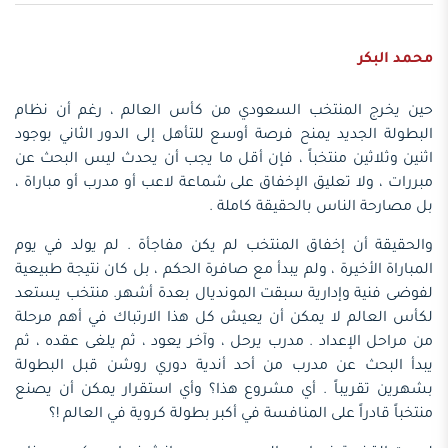
محمد البكر
حين يخرج المنتخب السعودي من كأس العالم ، رغم أن نظام
البطولة الجديد يمنح فرصة أوسع للتأهل إلى الدور الثاني بوجود
اثنين وثلاثين منتخباً ، فإن أقل ما يجب أن يحدث ليس البحث عن
مبررات ، ولا تعليق الإخفاق على شماعة لاعب أو مدرب أو مباراة ،
بل مصارحة الناس بالحقيقة كاملة .
والحقيقة أن إخفاق المنتخب لم يكن مفاجأة . لم يولد في يوم
المباراة الأخيرة ، ولم يبدأ مع صافرة الحكم ، بل كان نتيجة طبيعية
لفوضى فنية وإدارية سبقت المونديال بعدة أشهر. منتخب يستعد
لكأس العالم لا يمكن أن يعيش كل هذا الارتباك في أهم مرحلة
من مراحل الإعداد . مدرب يرحل ، وآخر يعود ، ثم يلغى عقده ، ثم
يبدأ البحث عن مدرب من أحد أندية دوري روشن قبل البطولة
بشهرين تقريباً . أي مشروع هذا؟ وأي استقرار يمكن أن يصنع
منتخباً قادراً على المنافسة في أكبر بطولة كروية في العالم !؟