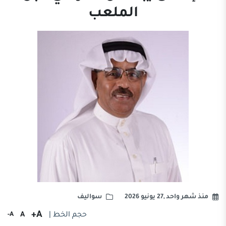
الملعب
منذ شهر واحد ,27 يونيو 2026
سواليف
A+
حجم الخط |
A
A-