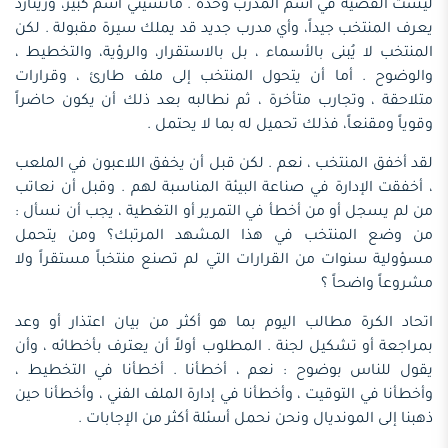
ليست القضية في اسم المدرب وحده . مانشيني اسم كبير، ورينارد
يعرف المنتخب جيداً، وأي مدرب جديد قد يملك سيرة مقبولة . لكن
المنتخب لا يُبنى بالأسماء ، بل بالاستقرار، والرؤية، والتخطيط ،
والوضوح . أما أن يتحول المنتخب إلى ملف طارئ ، وقرارات
متلاحقة ، وتجارب متأخرة ، ثم نطالبه بعد ذلك أن يكون حاضراً
وقوياً ومقنعاً، فذلك تحميل له بما لا يحتمل .
لقد أخفق المنتخب ، نعم . لكن قبل أن يخفق اللاعبون في الملعب
، أخفقت الإدارة في صناعة البيئة المناسبة لهم . وقبل أن نعاتب
من لم يسجل أو من أخطأ في التمرير أو التغطية ، يجب أن نسأل :
من وضع المنتخب في هذا المشهد المرتبك؟ ومن يتحمل
مسؤولية سنوات من القرارات التي لم تصنع منتخباً مستقراً ولا
مشروعاً واضحاً ؟
اتحاد الكرة مطالب اليوم بما هو أكثر من بيان اعتذار أو وعد
بمراجعة أو تشكيل لجنة . المطلوب أولاً أن يعترف بأخطائه ، وأن
يقول للناس بوضوح : نعم ، أخطأنا . أخطأنا في التخطيط ،
وأخطأنا في التوقيت ، وأخطأنا في إدارة الملف الفني ، وأخطأنا حين
ذهبنا إلى المونديال ونحن نحمل أسئلة أكثر من الإجابات .