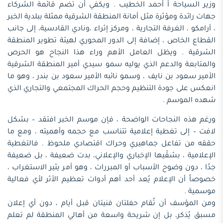
وزير السياحة أ أحمد الخطيب . ويكفي أن تضم قائمة الشركاء
جهات رائدة ومؤثرة مثل أمانة المنطقة الشرقية ممثلة ببلدية الخبر
، أرامكو ، الغرفة التجارية ، ومركز إثراء ،ونادي القادسية، إلى جانب
القطاع الخاص ، إضافة إلى الدور المحوري لهيئة تطوير المنطقة
الشرقية . ويظل العامل الأهم وراء هذا النجاح هو الحرص
والمتابعة والدعم الذي يوليه سمو سيدي أمير المنطقة الشرقية
الأمير سعود بن نايف ، وسمو نائبه الأمير سعود بن بندر ، وهو ما
انعكس على جودة التنظيم وحجم الحراك المجتمعي والتجاري الذي
شهده الموسم .
ورغم هذه النجاحات الواضحة ، فإن موسم الخبر افتقد – بشكل
لافت – إلى تغطية إعلامية تتناسب مع حجمه وأهميته ، ومع ما
حققه من تفاعل جماهيري وحراك اقتصادي ملحوظ . فالتغطية
الإعلامية ، بشقّيها الإخباري والإعلاني، بدت ضعيفة ، بل ضعيفة
جدًا ، دون وضوح الأسباب أو المبررات ، وهو أمر يثير الاستغراب ،
خصوصاً أن الإعلام يُعد أحد أهم أدوات تعظيم الأثر لأي فعالية
موسمية .
ومن المؤسف أن تُقام حفلتان فنيتان قبل أيام ، دون أي إعلان
مسبق يُذكر، بل إن شريحة واسعة من أهالي المنطقة لم تعلم