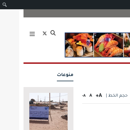
ا
منوعات
A+
حجم الخط |
A
A-