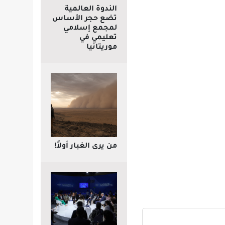
الندوة العالمية
تضع حجر الأساس
لمجمع إسلامي
تعليمي في
موريتانيا
من يرى الغبار أولاً!