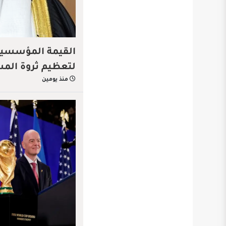
القيمة المؤسسية…
لتعظيم ثروة الم
منذ يومين