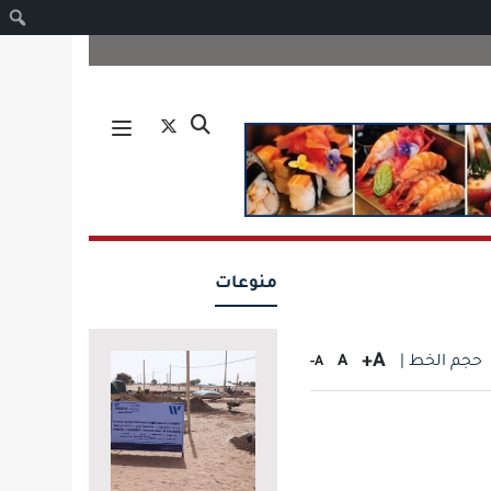
ا
منوعات
A+
حجم الخط |
A
A-