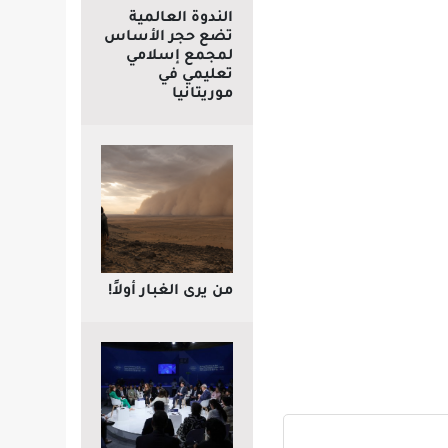
الندوة العالمية
تضع حجر الأساس
لمجمع إسلامي
تعليمي في
موريتانيا
من يرى الغبار أولاً!