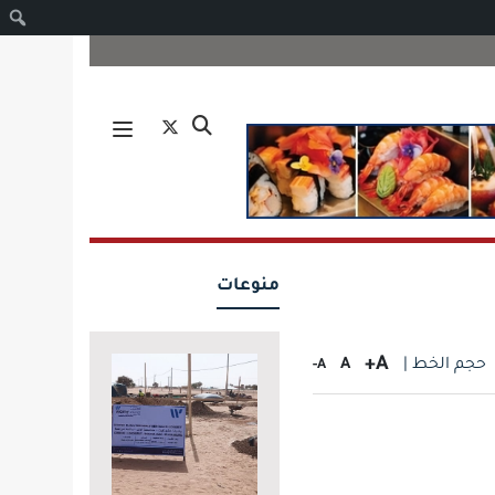
ا
منوعات
A+
حجم الخط |
A
A-