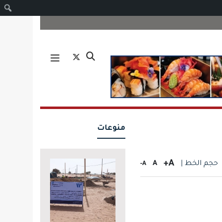
ا
منوعات
A+
حجم الخط |
A
A-