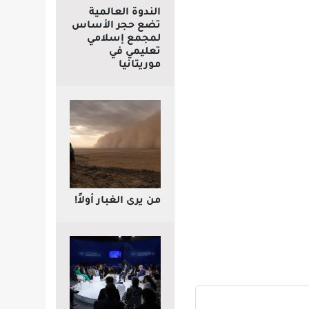
الندوة العالمية
تضع حجر الأساس
لمجمع إسلامي
تعليمي في
موريتانيا
من يرى الغبار أولاً!