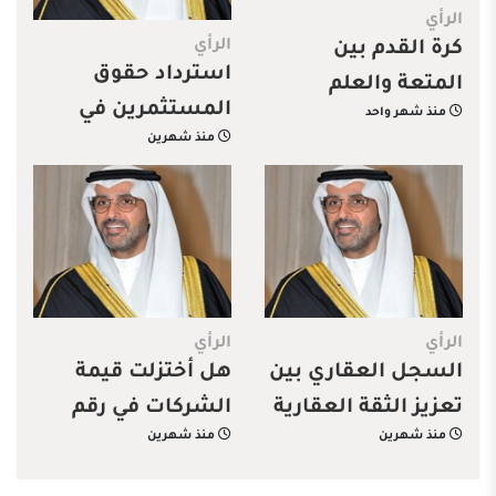
الرأي
الرأي
كرة القدم بين
استرداد حقوق
المتعة والعلم
المستثمرين في
منذ شهر واحد
منذ شهرين
جرائم أسواق المال:
العدالة المتأخرة
أفضل من غيابها
الرأي
الرأي
السجل العقاري بين
هل أختزلت قيمة
تعزيز الثقة العقارية
الشركات في رقم
منذ شهرين
منذ شهرين
وتحسين تجربة
واحد؟
المستفيد