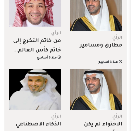
في الديون
الرأي
الرأي
من خاتم التخرج إلى
مطارق ومسامير
خاتم كأس العالم..
منذ 3 أسابيع
كيف أصبحت
منذ 3 أسابيع
الرياضة تصنع إرث
الأمم؟
الرأي
الرأي
الاحتواء لم يكن
الذكاء الاصطناعي