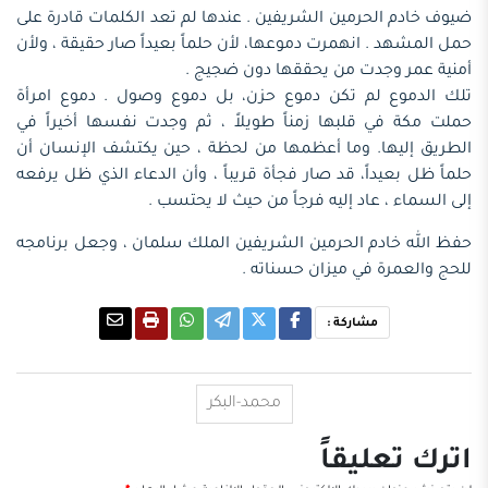
ضيوف خادم الحرمين الشريفين . عندها لم تعد الكلمات قادرة على
حمل المشهد . انهمرت دموعها، لأن حلماً بعيداً صار حقيقة ، ولأن
أمنية عمر وجدت من يحققها دون ضجيج .
تلك الدموع لم تكن دموع حزن، بل دموع وصول . دموع امرأة
حملت مكة في قلبها زمناً طويلاً ، ثم وجدت نفسها أخيراً في
الطريق إليها. وما أعظمها من لحظة ، حين يكتشف الإنسان أن
حلماً ظل بعيداً، قد صار فجأة قريباً ، وأن الدعاء الذي ظل يرفعه
إلى السماء ، عاد إليه فرجاً من حيث لا يحتسب .
حفظ الله خادم الحرمين الشريفين الملك سلمان ، وجعل برنامجه
للحج والعمرة في ميزان حسناته .
مشاركة :
محمد-البكر
اترك تعليقاً