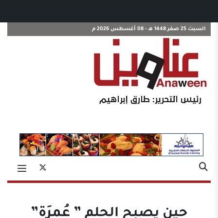
السبت 25 صفر 1448 هـ - 08 أغسطس 2026 م
حين يصبح الحلم ” عُمرَة”