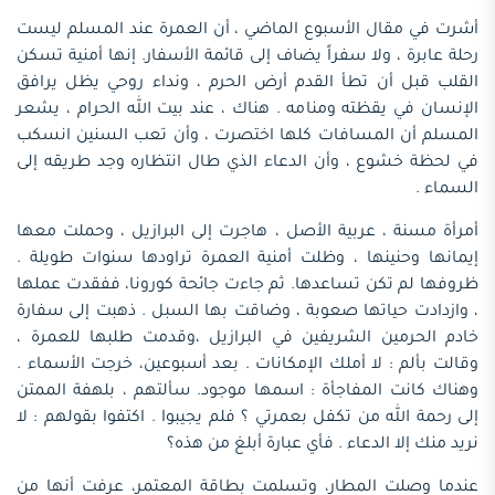
أشرت في مقال الأسبوع الماضي ، أن العمرة عند المسلم ليست
رحلة عابرة ، ولا سفراً يضاف إلى قائمة الأسفار. إنها أمنية تسكن
القلب قبل أن تطأ القدم أرض الحرم ، ونداء روحي يظل يرافق
الإنسان في يقظته ومنامه . هناك ، عند بيت الله الحرام ، يشعر
المسلم أن المسافات كلها اختصرت ، وأن تعب السنين انسكب
في لحظة خشوع ، وأن الدعاء الذي طال انتظاره وجد طريقه إلى
السماء .
أمرأة مسنة ، عربية الأصل ، هاجرت إلى البرازيل ، وحملت معها
إيمانها وحنينها ، وظلت أمنية العمرة تراودها سنوات طويلة .
ظروفها لم تكن تساعدها. ثم جاءت جائحة كورونا، ففقدت عملها
، وازدادت حياتها صعوبة ، وضاقت بها السبل . ذهبت إلى سفارة
خادم الحرمين الشريفين في البرازيل ،وقدمت طلبها للعمرة ،
وقالت بألم : لا أملك الإمكانات . بعد أسبوعين، خرجت الأسماء .
وهناك كانت المفاجأة : اسمها موجود. سألتهم ، بلهفة الممتن
إلى رحمة الله من تكفل بعمرتي ؟ فلم يجيبوا . اكتفوا بقولهم : لا
نريد منك إلا الدعاء . فأي عبارة أبلغ من هذه؟
عندما وصلت المطار، وتسلمت بطاقة المعتمر، عرفت أنها من