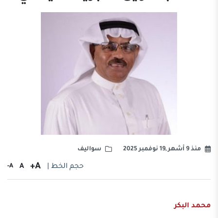
منذ 9 أشهر ,19 نوفمبر 2025
سواليف
A+
حجم الخط |
A
A-
محمد البكر