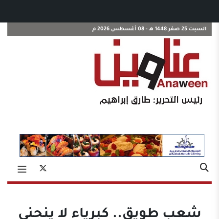
السبت 25 صفر 1448 هـ - 08 أغسطس 2026 م
شعب طويق.. كبرياء لا ينحني