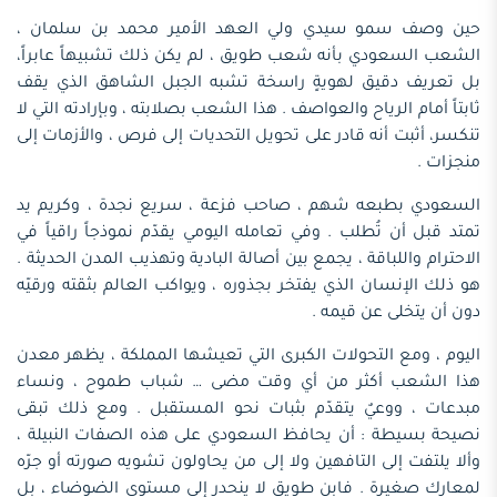
حين وصف سمو سيدي ولي العهد الأمير محمد بن سلمان ،
الشعب السعودي بأنه شعب طويق ، لم يكن ذلك تشبيهاً عابراً،
بل تعريف دقيق لهويةٍ راسخة تشبه الجبل الشاهق الذي يقف
ثابتاً أمام الرياح والعواصف . هذا الشعب بصلابته ، وبإرادته التي لا
تنكسر، أثبت أنه قادر على تحويل التحديات إلى فرص ، والأزمات إلى
منجزات .
السعودي بطبعه شهم ، صاحب فزعة ، سريع نجدة ، وكريم يد
تمتد قبل أن تُطلب . وفي تعامله اليومي يقدّم نموذجاً راقياً في
الاحترام واللباقة ، يجمع بين أصالة البادية وتهذيب المدن الحديثة .
هو ذلك الإنسان الذي يفتخر بجذوره ، ويواكب العالم بثقته ورقيّه
دون أن يتخلى عن قيمه .
اليوم ، ومع التحولات الكبرى التي تعيشها المملكة ، يظهر معدن
هذا الشعب أكثر من أي وقت مضى … شباب طموح ، ونساء
مبدعات ، ووعيٌ يتقدّم بثبات نحو المستقبل . ومع ذلك تبقى
نصيحة بسيطة : أن يحافظ السعودي على هذه الصفات النبيلة ،
وألا يلتفت إلى التافهين ولا إلى من يحاولون تشويه صورته أو جرّه
لمعارك صغيرة . فابن طويق لا ينحدر إلى مستوى الضوضاء ، بل