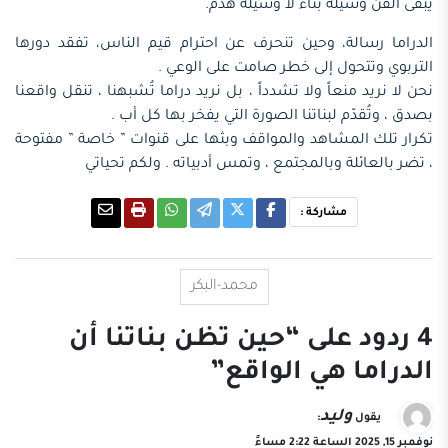
يبقى الفن وسيلة بناء لا وسيلة هدم.
الدراما رسالة، وحين تنحرف عن احترام قيم الناس، تفقد دورها
التربوي وتتحول إلى خطر صامت على الوعي .
نحن لا نريد منعاً ولا تشدداً ، بل نريد دراما تُشبهنا ، تنقل واقعنا
بصدق ، وتُقدّم لبناتنا الصورة التي يفخر بها كل أب .
تكرار تلك المشاهد والمواقف وبثها على قنوات ” خاصة ” مفتوحة
، تضر بالعائلة وبالمجتمع ، وتمس أدبياته . ولكم تحياتي
مشاركة :
محمد-البكر
4 ردود على “حين تظن بناتنا أن
الدراما هي الواقع”
وليد
يقول
:
نوفمبر 15, 2025 الساعة 2:22 مساءً