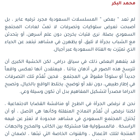
محمد البكر
لم تعد ” بعض ” المسلسلات السعودية مجرد ترفيه عابر ، بل
أصبحت تعرض سلوكيات وتصرفات لا تمتّ لعادات المجتمع
السعودي بصلة. نرى فتيات يخرجن دون علم أسرهن، أو يتحدثن
مع الشباب بجرأة لا تليق، أو يظهرن في مشاهد تبتعد عن الحياء
الذي تميّزت به الفتاة السعودية عبر أجيال.
قد يتفهم البعض ذلك في سياق درامي، لكن الخشية الكبرى أن
تترسخ هذه الصور في أذهان بناتنا ، فيعتقدن أنها تعكس واقعاً
جديداً أو سلوكاً مقبولاً في المجتمع . فحين تُقدَّم تلك التصرفات
في إطار طبيعي، دون نقد أو توضيح، يختلط الواقع بالخيال، وتصبح
الدراما مصدراً لتشكيل المفاهيم بدل أن تكون وسيلة وعي.
نحن لا نرفض الجرأة في الطرح أو مناقشة القضايا الاجتماعية ،
لكننا نرفض أن تُقدَّم النماذج المنفلتة وكأنها هي الأصل ، أو أن
يُختزل المجتمع السعودي في مشاهد محدودة لا تعبّر عن قيمه
الراسخة . فالمسؤولية هنا مشتركة بين الكاتب والمخرج والجهات
المنتجة لتلك الأعمال ، والقنوات الخاصة التي تبثها ، لضمان أن