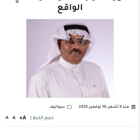
الواقع
منذ 9 أشهر ,10 نوفمبر 2025
سواليف
A+
حجم الخط |
A
A-