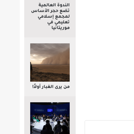
الندوة العالمية
تضع حجر الأساس
لمجمع إسلامي
تعليمي في
موريتانيا
من يرى الغبار أولاً!