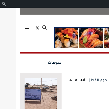
ا
منوعات
A+
حجم الخط |
A
A-