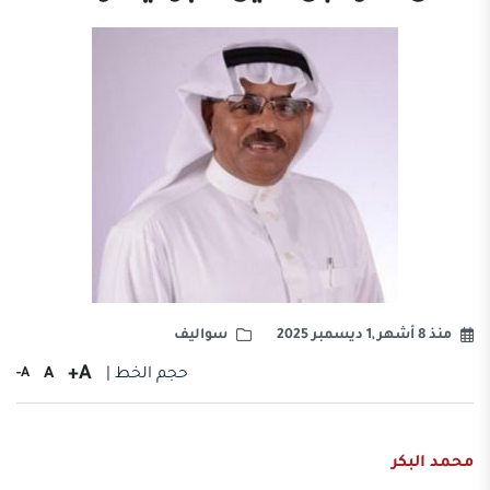
منذ 8 أشهر ,1 ديسمبر 2025
سواليف
A+
حجم الخط |
A
A-
محمد البكر