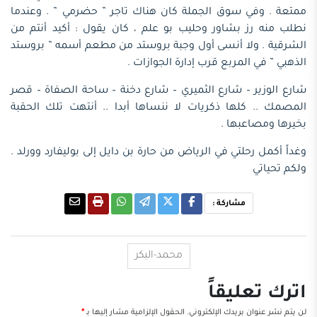
ممتعة . وفي سوق الجملة كان هناك تاجر ” حضرمي ” . وعندما
نطلب منه رز بشاور وحليب بو علم ، كان يقول : أكيد أنتم من
الشرقية . ولا أنسى أول وجبة بروستد من مطعم أسمه ” بروستد
الذهبي ” في المربع قرب إدارة الجوازات .
شارع الوزير – شارع الثميري – شارع دخنة – ساحة الصفاة – قصر
المصمك .. كلها ذكريات لا ننساها أبدا .. أنتهت تلك الحقبة
بخيرها ومصاعبها .
وغداً أكمل رحلتي في الرياض من حارة بن دايل إلى بوليفارد وورلد .
ولكم تحياتي
مشاركة :
محمد-البكر
اترك تعليقاً
لن يتم نشر عنوان بريدك الإلكتروني.
الحقول الإلزامية مشار إليها بـ
*