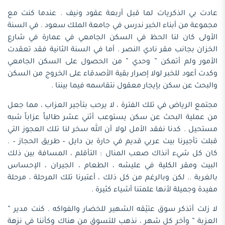
عادت بي الذكريات لما قبل أربعة عقود ونيف . عندما كنت مع
مجموعة من أبناء الخبر ندرس في جامعة الملك سعود . في السنة
الأولى كان لنا الحظ في السكن الجامعي في عمارة في شارع
الخزان بجانب مقر نادي النصر . أما في السنة الثانية فقد تعقدت
الأمور ولم أتمكن ” وحدي ” من الحصول على السكن الجامعي
وكدت أعود للخبر لولا إصرار بقية الأصدقاء على الخروج من السكن
والبحث عن سكن بإيجار معقول نتقاسمه فيما بيننا .
مجتمع الرياض في تلك الفترة ، لا يرحب بتأجير العزاب ، مما جعل
من عملية البحث عن سكن يستوعب أثني عشر طالباً عزاباً شبه
مستحيل . كدنا نفقد الأمل لولا أن الله سخر لنا تلك العجوز التي
قبلت تأجيرنا بيت عربي قديم في حارة بن دايل – طريق الحجاز – .
كان كل شيء آنذاك صعب المنال : التأقلم ، المسافة بين ذلك
البيت ومقر الكلية في عليشه ، الطعام ، الجيران ، الإحساس
بالغربة .. لكن وبالرغم من كل ذلك ، أعتبرنا تلك المرحلة ، مرحلة
مفيدة وجميلة لأنها علمتنا أشياء كثيرة .
لا زلت أتذكر سوق عتيْقه الشهير للخضار والفواكه . كنت مدير ”
العزبة ” وآخر كل شهر ، نذهب للتسوق من هناك وكأننا في نزهة