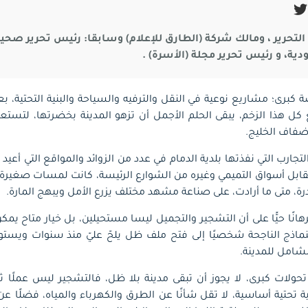
لتحرير ، ومالك شركة (الطارق للإعلام) وسابقا: رئيس تحرير صحيف
ية، و رئيس تحرير مجلة (الأسرة) .
كبرى؛ مشاريع نوعية في النقل والترفيه والسياحة والبنية التحتية، ب
 كل هذا الزخم، يبقى الحلم الأجمل أن تزهو المدينة بخضرتها، لتستع
ضفاف الخليج.
ارب التي نفذتها بلدية الدمام في عدد من الزوائد والمواقع التي أعيد
قابل أسواق التميمي وغيره من الشوارع الرئيسة، كانت لمسات صغيرة 
درة، متى ما أرادت، على صناعة مشهد مختلف يزرع الأمل ويبهج المارة.
انًا حيًّا على أن التشجير والتجميل ليسا مستحيلين، بل خيار متاح يم
نماذج الناجحة شخصيًا إلى فتح ملف ظل يلحّ عليّ منذ سنوات ويست
شامل للمدينة.
حولات كبرى، لا يجوز أن تبقى مدينة بلا ظل، فالتشجير ليس عملًا ثانوي
حتية أساسية، لا تقل شأنًا عن الطرق والكهرباء والمياه، فضلًا عن كو