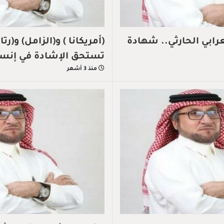
عرابي الحارثي.. شهادة
(أمريكانا ) و(الزامل) و(رتا
تستحق الإشادة في إنسان
منذ 3 أشهر