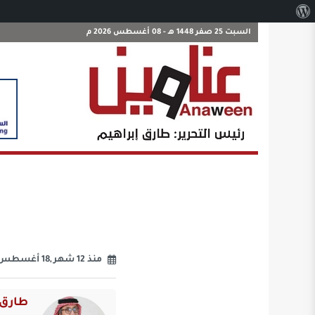
نبذة
عن
السبت 25 صفر 1448 هـ - 08 أغسطس 2026 م
ووردبريس
منذ 12 شهر ,18 أغسطس 2025
طارق 