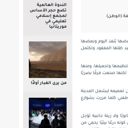
الندوة العالمية
تضع حجر الأساس
لمجمع إسلامي
ة (الوطن)
تعليمي في
موريتانيا
عضها يُنفذ اليوم وبعضها
يد ظلها المفقود وتكتمل
 تنظيمها وتجميلها، ومنها
لكنها صنعت فرقًا بصريًا
من يرى الغبار أولاً!
كن تعميمه ليشمل المدينة
وقفني كلما مررت بشوارع
ًا ولا زينة جانبية تؤجل
نه درعًا بيئيًا يحمي من