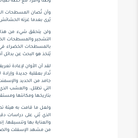
وظلًا وافرًا، مع خطة صيانة
وأن تُصان المسطحات القا
يُرى بعدما غزته الحشائش ا
ولن يتحقق شيء من هذا 
التشجير والمسطحات الخضرا
بالمسطحات الخضراء في ال
يُتخذ هو البحث عن بدائل أ
لقد آن الأوان لإعادة تع
تُدار بعقلية جديدة وإراد
جامد من الحديد والإسمنت و
التي تظلل، والعشب الذي 
بتاريخها ومكانتها ومستقب
ولعل ما قامت به هيئة تط
الذي بُني على دراسات دقي
والعناية بها وتنسيقها، إنه
من مشهد الإسفلت والصلب