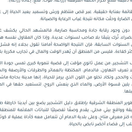
 دقيقة تمنع تكرار الحلقة المرهقة (زراعة، موت، قلع، إعادة زراعة).
ئمة بعناية حقيقية، عبر قص منتظم ورش وتسميد يعيد الحياة إلى عش
لضارة وحلّت مكانه نتيجة غياب الرعاية والصيانة.
دون وجود رقابة جادة ومحاسبة صارمة، فالمشهد الحالي يكشف غيا
ء، تُرك يتيمًا بلا صاحب لسنوات عديدة، وإذا كان المقاول نفسه هو م
سنوات السابقة، فإن النتيجة الواضحة أمامنا تقول بجلاء إنه فشل فش
كثر كفاءة، فليس من المنطق أن يُهدر الوقت والمال في تجارب مكررة بلا
ريف التشجير، من عمل ثانوي مؤقت إلى قضية تنموية كبرى تمس جودة ال
ة لا تعرف التهاون، فالدمام، المكتظة بالعمائر والطرقات والأرصفة و
الحجر، وتكاد تخلو من اللون الذي يرمز للحياة، إنها مدينة بحاجة ماسّة
يلين قسوة الأرض، والماء الذي ينعش الروح، لتستعيد حقها في ال
لها.
وير المنطقة الشرقية بإطلاق دليل التشجير يضع بين أيدينا خارطة طر
قة وواقع بيئي محلي، يقدم وصفًا تفصيليًا للنباتات الملائمة للمنطق
 كنز معرفي متاح، وعلى بلدية الدمام أن تتعامل معه كأداة عملية لا كوث
 إلى فضاء أخضر نابض بالحياة.