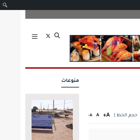
ا
منوعات
A+
حجم الخط |
A
A-