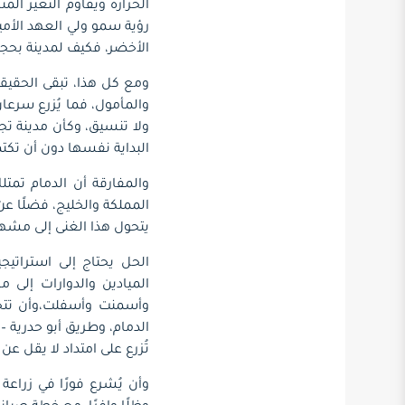
الحرارة ويقاوم التغير الم
رؤية سمو ولي العهد الأم
الأخضر، فكيف لمدينة بحجم ا
ومع كل هذا، تبقى الحقيق
والمأمول، فما يُزرع سرعان م
ولا تنسيق، وكأن مدينة تج
البداية نفسها دون أن تكت
والمفارقة أن الدمام تمت
المملكة والخليج، فضلًا عن
يتحول هذا الغنى إلى مشهد
الحل يحتاج إلى استراتيج
الميادين والدوارات إلى
وأسمنت وأسفلت،وأن تتحول
الدمام، وطريق أبو حدرية – 
تُزرع على امتداد لا يقل ع
وأن يُشرع فورًا في زراعة