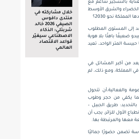
عناية بالتشجير تتناغم مع
 الخضراء والشرق الأوسط
خلال مشاركته في
لمملكة نحو 2030؟
منتدى دافوس
الصيفي 2026 خالد
عد إلى المستوى المطلوب
شربتلي: الذكاء
الاصطناعي سيغيّر
بدو ضعيفًا باهتًا بلا هوية
قواعد الاقتصاد
بيسة المتر الواحد، تعيد
العالمي
يعد من أكبر المشاتل في
 في المملكة، ومع ذلك، لم
ومة والفعالية،أن تتحول
 بما يكفي من حجر وطوب
التحديد: طريق الجبيل –
طباع الأول للزائر، يجب أن
عة معها والمرتبطة بها.
وسة تضمن حضورًا جماليًا