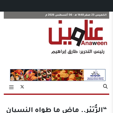
الخميس 23 صفر 1448 هـ - 06 أغسطس 2026 م
“الزُّبَيْر.. ماضٍ ما طواه النسيان