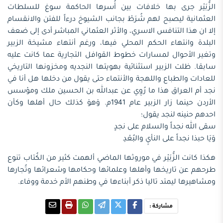
الزُّبَيْر جرى بها خلافات بين أُسرها الحاكمة سوغ للسلطات
العثمانية ليصبح لهم شُرَطْ بجانب الشيوخ درءاً للفتن والانقسام
إلا ان هذا التنافس الاسري، والأثر العثماني المباشر أدى إلى ضعف
البلدة وانتهاء الحكم المحلي فيها، ورغم أنتهاء مشيخة الزبير
وتغير الأحوال لمسارات خطوط القوافل التجارية عما كانت عليه
سابقا. ظلت الزبير استثنائية بهويتها النجديه ومخزونها التاريخي
للعادات والطباع واللهجة والأنتماء حتى يقول من دخلها هل أنا في
نجد أم العراق هذا ما رُوِي عن عبدالله بن الحسين ملك ومؤسس
الأردن حينما زار الزبير عام 1941م. وَهوَ كذلك حال أهلها وكأن
احدهم حنينه لنجد يقول؛
سقى الله نجداً والسلام على نجدٍ
وَيَا حبذا نجداً على النأيِ والبُعْدِ
هكذا كانت الزُّبَيْر في موروثها الماضي ألهمت كثير من الكُتاب تنوع
طرحهم عن تاريخها وأهلها وعلمائها وحكامها وشعرائها وتُجارها
ومشاهيرها ليمتد تاليا ذكر أبناءها في وطنهم الأم خدمة ووفاء.
مشاركة :