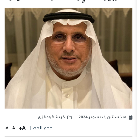
منذ سنتين ,1 ديسمبر 2024
خربشة ومغزى
A+
حجم الخط |
A
A-