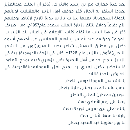
بعد عدة معارك مع بن رشيد والاتراك. يُذكر أن الملك عبدالعزيز
بعدما أستقر به الحال قَدَّر موقف أهل الزبير والعقيلات لولائهم
للدولة السعودية. بعدها سارت بالزبير دورة تاريخ ارتباط بوطنهم
الأم دفاعاً وولاءً لِتتلقى زيارة الملك سعود عام1957م. ومن طريف
ذكر في هذا الباب ما نقله كتاب “الإعلام في أعيان بلد الزبير بن
العوام” ومؤلفه عبدالله بن إبراهيم الغملاس عن أحدهم أسمه
دخيل بن مطلق الدهيش شاعر يجيد الزهيرى(لون من الشعر
النبطي)مُتُوفى بالزبير عام 1328هـ كان في نزهة بالدرهمية(برية في
الزبير) سمع أحد من أهل البصرة يغني بزهيري قديم يمدح انتماءه،
فاستحضر دخيل زهيري رد يمدح أهل العوجا(مدينةالدرعية في
العارض بنجد) قائلا؛
يا ناشد هل العوجا ندوس الخطر
نرعب لقلب العدو يخشى علينا يخطر
مجربين معطين للعاني الخطر
وحنا على رغم الأعادي نفت
بالك تعلي ترى نمرس لجبدك نفت
وابلادنا عنها الأناذل نفت
ما يوم بقلوبنا كيد المكيد يخطر