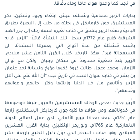
في نجد، كما وجدوا هواء جافا وماء دفّاقا.
بدايات الزبير عصامية وشظف عيش ابتغاء وجود وتمكين. ذكر
المستشرق جون كارمايكل في رحلته من حلب إلى البصرة بطريق
البادية وصف الزبير بملحق في كتاب لغيره اسمه رحله إلى جزر الهند
الشرقية طُبع عام 1772م سجل تلك النشأة قائلاً؛ “الزبير قريه
بائسه مُشكلة من عدة أكواخ التي يعمرها الستمائه إلى
السبعمائة فرد”. هكذا تاريخيا خلال القرن الثامن عشر ميلادي،
الزبير بلدة صغيرة محدودة في سكان وبنيان. ولكن مع توالي
الأزمان، وجهد وعمل طالت ذروة ذكرها مؤرخ ونسابة نجد عثمان
بن بشر في كتابه عنوان المجد في تاريخ نجد؛ “أن الله فتح على أهل
الزبير وأثابهم من خير الدنيا وزينتها وكثر رجالهم وأعوانهم
وخدمهم”.
الزُّبَيْر جذبت بعض الرحالة المستشرقين بالمرور عليها فوصوفها
في مُدوناتهم، ومن هؤلاء ما كتبه جون كارمايكل الإسكتلندي زارها
عام 1751م، تبعه بعدها نيبور الألماني الذي عمل لصالح الدولة
الدنماركية عام 1765م، ولوريمر الإنكليزي بداية القرن العشرين
الميلادي وهو صاحب السفر الذي دوّن دليل الخليج باربعة عشر