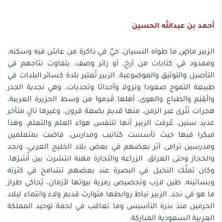
أحمد بن عبدالله الحسين
الزبير ماضٍ ما طواه النسيان، حيٌّ في ذاكرة من عاش فيه وسكنه،
وممدود في كتابات من أرخ، أو زائر وصف، يتفاوت نتاجهم في
التأصيل والتوثيق والموضوعية. الزبير تُعتبر بلدة كسائر البلدات في
طبيعة التموج صعودا ونزولا وأحداثا وتحديات، وهي نجدية الجذر
والْقِيَم والطباع والهوى، أهلها قَدِموا من وسط الجزيرة العربية،
هجرات تَتْرى عبر الزمن، منها قديم بضعة قرون، وغيرها تالٍ متأخر
عديد سنين. عُرفت الزبير أنها تتنفس هواء العلم والتعلم، وهذا
مبكرا فيها حيث تأسست كتاتيب ومدارس، فاضت بمتعلمين
ومدرسين ترامى أثر بعضهم في بعض بلاد الخليج العربي، ونجد
والحجاز وحتى العراق. الزراعة والتجارة مهنة انتشرت بين أُسْرَها،
وكان تملَّك النخيل في البصرة عند بعضهم تشامخ في كثرته
وبساتينه. طين لازب وتجصيص رمزية بيوتها لأزمان، يُحاكي طراز
ما هو في نجد. الزبير نياط روابطها متوارث قديم ولاء وانتماء لبلاد
الحرمين منذ بذرة التأسيس وما تعاقب في لحمة توحيد المملكة
العربية السعودية المباركة.