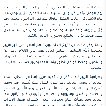
أخذت الزُّبَيْر اسمها من الصحابي الزُّبَيْر بن العَوّام الذي قُتل بعد
يوم الجمل ودُفن في وادي السباع الاسم القديم للزبير، وكان هذا
عام 36هـ، وكان حادث المقتل متواتر عند أهل التراجم والسير، وهو
على يد عمرو بن جُرْمُوز حين استدبر الزبير فطعنه من خلفه فِي
جُرْبَانِ دِرْعِه، وأخذ فرسه وخاتمه وسلاحه، وَخَلَّى عن الغُلام الذي
معه، فدفنه بِوَادِي السِّبَاعِ، ورجع إلى الناس بالخبر.
ومما يذكر كذلك في تأريخ العثمانيين أنهم أقاموا على قبر الزبير
مسجدا زَينّه السلطان سليم الثاني بقبه عام 1689م وهو ابن
السلطان سليمان القانوني، حيث أكسب هذا الإنشاء زوارا
وساكنين ومحط قوافل تطور ونما لاحقا بمرور حملات العقيلات
النجدية.
جغرافية الزبير تندب ذكر إرث قديم عربي إسلامي لمكان اسمه
المِربَد أو سوق المِربَد، وهو سوق للإبل حيث تُحبس فيه وبهذا
سُميَّ المِربَد. الفراهيدي وأبو الأسود الدؤلي وعبدالله بن المقفع
والجاحظ والكندي وسيبوية والأصمعي وغيرهم، كانوا يأتون هذا
المِربَد وقد تهيأت خيام وسرداق يتبارى شعراء فيها. الأعراب
كذلك تغشىاه وأهل اللغة والشعر يأنسون بهم في تصاريف كلام