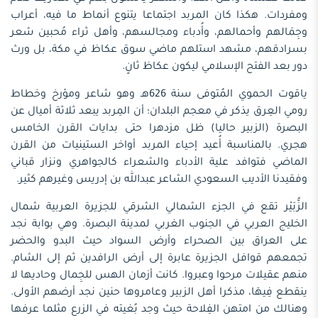
ومفردات. هكذا كان المربد اجتماعا يتنوع أنماط ما فيه، أعراب
وجِمَالهم وأحمالهم، وأُدباء ومجالسهم، وأهل ثراء مُحبين شعر
بسرادقهم، مشهد استلهم ماضي سوق عكاظ في مكة، بل ورث
دور بعد الفتح الإسلامي ليكون عكاظ ثانٍ.
ياقوت الحموي المُتوفى سنة 626هـ وهو شاعر ومؤرخ وخطاط
رومي العِرق يذكر في معجم البلدان؛ أن المِربد يبعد ثلاثة أميال عن
البصرة (الزبير حاليا) ظل مزدهرا حتى بدايات القرن الخامس
هجري. بالمناسبة أُعيد إحياء المربد أواخر الستينيات من القرن
الماضي فتوافد علية الأدباء والشعراء كالجواهري ونزار قباني
وفقيدنا الأديب السعودي الشاعر عبدالله بن إدريس وغيرهم كثير.
الزُّبَيْر تقع في الجزء الشمالي الشرقي للجزيرة العربية شمال
الخليج العربي في الجنوب الغربي لمدينة البصرة. وهي بوابة نجد
على العراق بين الصحراء وأرض السواد حيث البدو والحضر
تجمعهم قوافل الجزيرة عابرة إلى أرض الرافدين ثم إلى الشام.
منهم عقيلات مرحوا وعبروا. كانت أزمان الهس للجِمال وحاديها لا
ينقطع فِيهَا، مذكرا أهل الزبير وعامروها حنين نجد أرضهم الأولى.
وهنالك من امتهن الفِلاحة حيث وجد بُغيته في الزرع مثلما عرفها