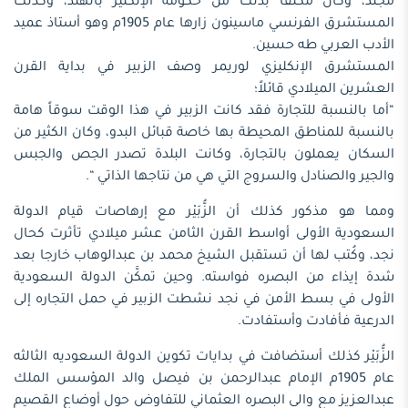
مجلد، وكان مكلفا بذلك من حكومة الإنكليز بالهند، وكذلك
المستشرق الفرنسي ماسينون زارها عام 1905م وهو أستاذ عميد
الأدب العربي طه حسين.
المستشرق الإنكليزي لوريمر وصف الزبير في بداية القرن
العشرين الميلادي قائلاً؛
“أما بالنسبة للتجارة فقد كانت الزبير في هذا الوقت سوقاً هامة
بالنسبة للمناطق المحيطة بها خاصة قبائل البدو، وكان الكثير من
السكان يعملون بالتجارة، وكانت البلدة تصدر الجص والجبس
والجير والصنادل والسروج التي هي من نتاجها الذاتي “.
ومما هو مذكور كذلك أن الزُّبَيْر مع إرهاصات قيام الدولة
السعودية الأولى أواسط القرن الثامن عشر ميلادي تأثرت كحال
نجد، وكُتب لها أن تستقبل الشيخ محمد بن عبدالوهاب خارجا بعد
شدة إيذاء من البصره فواسته. وحين تمكَّن الدولة السعودية
الأولى في بسط الأمن في نجد نشطت الزبير في حمل التجاره إلى
الدرعية فأفادت وأستفادت.
الزُّبَيْر كذلك أستضافت في بدايات تكوين الدولة السعوديه الثالثه
عام 1905م الإمام عبدالرحمن بن فيصل والد المؤسس الملك
عبدالعزيز مع والى البصره العثماني للتفاوض حول أوضاع القصيم