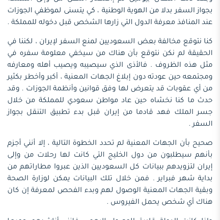
بجواز السفر بدلا من الهوية الوطنية ، كي يتسنى لموظفي الجوزات
عند المنافذ معرفة الدول التي زارها الشخص قبل دخوله للمملكة .
كنا نتوقع مخالفة بعض السعوديين لمنع السفر لإيران ، لكننا في
الحقيقة لم نكن نتوقع بأن هناك من سيخفي معلومة سفره في
مثل هذه الظروف . فالأذى الذي سيصيبه ويصيب أهله ومعارفه
ومجتمعه حين عودته دون إبلاغ الجهات المعنية ، أكبر وأخطر بكثير
من أي عقوبات قد يتعرض لها وفق قوانين وأنظمة الجوزات . وقد
حدث ما كنا نخشاه حين عاد مواطن سعودي للمملكة من خلال
جسر الملك فهد قادما من إيران قبل بدء تطبيق التنقل بجواز
السفر .
صحيح بأن الجهات المعنية لم تحدد الخطوة التالية ، إلا أنني أجزم
بأنهم سيطلبون من دول الخليج التي كانت لها رحلات من وإلى
إيران لتزويدهم ببيانات كل السعوديين الذين عبروا مطاراتهم من
بداية شهر فبراير . فمن خلال تلك البيانات يمكن لوزارة الصحة
وبقية الجهات المعنية الوصول لهم وبدء الفحص لمعرفة إن كان
هناك أي شخص يحمل الفيروس .