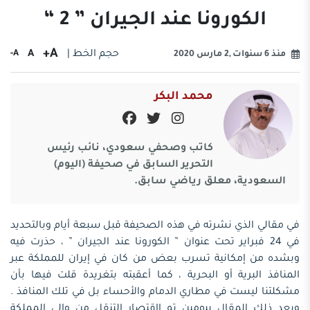
الكورونا عند الجيران ” 2 “
A+
حجم الخط |
A
A-
منذ 6 سنوات ,2 مارس 2020
محمد البكر
كاتب وصحفي سعودي، نائب رئيس
التحرير السابق في صحيفة (اليوم)
السعودية، معلق رياضي سابق.
في مقالي الذي نشرته في هذه الصحيفة قبل سبعة أيام وبالتحديد
في 24 فبراير تحت عنوان ” الكورونا عند الجيران ” ، حذرت فيه
وبشده من إمكانية تسرب بعض من كان في إيران للمملكة عبر
المنافذ البرية أو البحرية ، كما أعقبته بتغريدة قلت فيها بأن
مشكلتنا ليست في مطاري الدمام والأحساء بل في تلك المنافذ .
وبعد ذلك المقال بيومين تم إاقتصار التنقل من وإلى المملكة