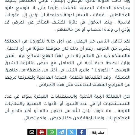
وإذا كانت الدولة قادرة للوصول إليهم ، فإنني أناشدهم جميعا
بمراجعة الجهات الصحية للكشف طوعا حتى لا تتوسع دائرة
المخالطين . فعقاب السفر لدولة ممنوعة لن يؤدي إلى عقوبات
قاسية ، بينما الدخول في دائرة الكشف المتأخر عن المرض قد
يؤدي إلى وفاة المصاب أو من خالطهم .
لقد تناقل الناس خبر الإعلان عن أول حالة للكورونا في المملكة
بشيء من الخوف ، رغم أن ذلك كان متوقعا حدوثه في أي لحظة ،
فالمملكة جزء من العالم ولا داعي لهذا الهلع المبالغ فيه . فلدى
وزارة الصحة خبرة ثرية في التعامل مع مرض متلازمة الشرق
الأوسط ” الكورونا ” والذي انتشر في أكثر من منطقة من مناطق
المملكة ، وقد اعتمدتها منظمة الصحة العالمية وأعتبرتها مرجعا
من المراجع المهمة لمكافحة مثل هذه الأمراض .
لدى المملكة البنية التحتية والإستعدادات المبكرة سواء في عدد
المستشفيات أو في عدد الأسرة أو الأدوات الصحية والعلاجات
اللازمة . فلا خوف بإذن الله من ظهور حالة أو أكثر مادام أن
المجتمع بات واعيا للوقاية من هذا المرض . ولكم تحياتي
مشاركة :