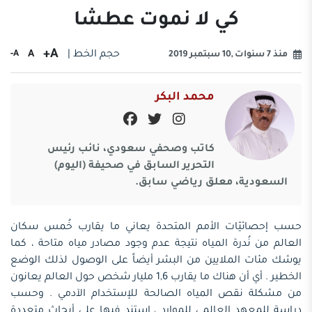
كي لا نموت عطشا
A+
حجم الخط |
A
A-
منذ 7 سنوات ,10 سبتمبر 2019
محمد البكر
كاتب وصحفي سعودي، نائب رئيس
التحرير السابق في صحيفة (اليوم)
السعودية، معلق رياضي سابق.
حسب إحصائيّات الأمم المتحدة يعاني ما يقارب خُمس سكان
العالم من نُدرة المياه نتيجة عدم وجود مصادر مياه متاحة ، كما
يوشك مئات الملايين من البشر أيضاً على الوصول لذلك الوضع
الخطير . أي أن هناك ما يقارب 1,6 مليار شخص حول العالم يعانون
من مشكلة نقص المياه الصالحة للإستخدام الآدمي . وحسب
دراسة للمعهد العالمي للموارد ، استند فيها على أبحاث متعددة