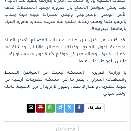
الجهات المعنية بإدارة المساجد ، لإلزام إداراتها بتنفيذ تلك الآلية ؟
كيف يمكن لمواطن الاقتناع بأن ضرورة ترشيد الاستهلاك هدفه
ألأمن الوطني الإستراتيجي وليس إستنزافا لجيبه حيث يصاب
بالرعب كلما وصلته رسالة تطلب منه سرعة تسديد فاتورة المياه
بأرقامها الجنونية !! .
لقد كتبت من قبل بأن هناك عشرات المصانع تصدر المياه
المعدنية لدول الخليج، وكذلك العصائر والألبان ومشتقاتها
بكميات كبيرة ، وهناك هدر في مواقع كثيرة دون حسيب أو رقيب
وليس للمواطن ذنب فيها.
يا وزارتنا العزيزة : المشكلة ليست في المواطن البسيط
واستهلاكه المنزلي ، بقدر ما هي مشكلة تسريبات أرضية في
شبكة مهترية ، وأفكار لا تنفذ ، وعيون لا تريد أن ترى الحقيقة كاملة
.ولكم تحياتي
مشاركة :
محمد-البكر