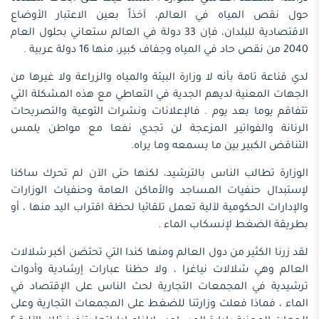
حول نقص المياه في العالم، آخذاً بعين الاعتبار الأوضاع
الاقتصادية للبلدان، فإن 33 دولة في العالم ستعاني بحلول العام
2040 من نقص حاد في المياه وجفاف كبير، منها 16 دولة عربية .
لدي قناعة تامة بأنه لا وزارة البيئة والمياه والزراعة ولا غيرها من
الجهات المعنية لديهم الجدية في التعاطي مع هذه المشكلة التي
تتفاقم يوما بعد يوم . فالإعلانات ونشرات التوعية والتصريحات
الرنانة والفواتير المزعجة لن تجدي نفعا مع مواطن يلمس
التناقض الكبير بين ما يسمعه وما يراه.
الوزارة تطالب الناس بالترشيد، لكنها حتى الآن لم تحرك ساكنا
لإستبدال حنفيات المساجد والأماكن العامة وحنفيات الوزارات
والإدارات الحكومية لآلية تعمل تلقائيا لحظة اقتراب اليد منها ، أو
بطريقة الضغط لإنسكاب الماء .
لقد زرنا الكثير من دول العالم ومنها كندا التي تحتضن أكبر شلالات
العالم وهي شلالات نياغرا ، ولا حظنا عبارات إرشادية وأدوات
ترشيدية في المجمعات التجارية لحث الناس على الإقتصاد في
الماء ، فماذا فعلت وزارتنا للضغط على المجمعات التجارية وعلى