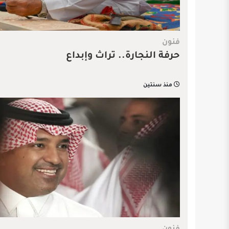
فنون
حرفة النجارة.. تراث وإبداع
منذ سنتين