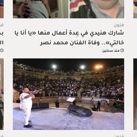
فنون
فن
شارك هنيدي في عِدة أعمال منها «يا أنا يا
بح
خالتي».. وفاة الفنان محمد نصر
ال
منذ سنتين
وت