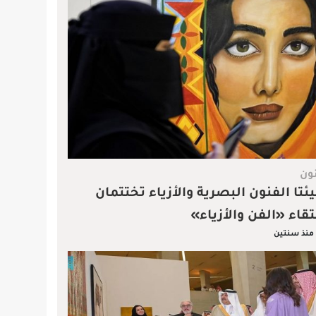
ون
ئتا الفنون البصرية والأزياء تختتمان
تقاء «الفن والأزياء»
منذ سنتين