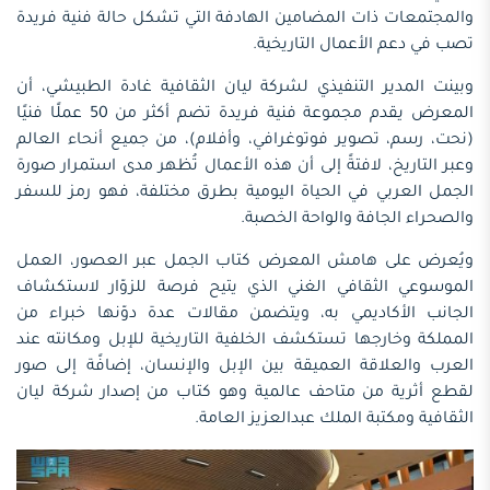
والمجتمعات ذات المضامين الهادفة التي تشكل حالة فنية فريدة
تصب في دعم الأعمال التاريخية.
وبينت المدير التنفيذي لشركة ليان الثقافية غادة الطبيشي، أن
المعرض يقدم مجموعة فنية فريدة تضم أكثر من 50 عملًا فنيًا
(نحت، رسم، تصوير فوتوغرافي، وأفلام)، من جميع أنحاء العالم
وعبر التاريخ، لافتةً إلى أن هذه الأعمال تُظهر مدى استمرار صورة
الجمل العربي في الحياة اليومية بطرق مختلفة، فهو رمز للسفر
والصحراء الجافة والواحة الخصبة.
ويُعرض على هامش المعرض كتاب الجمل عبر العصور، العمل
الموسوعي الثقافي الغني الذي يتيح فرصة للزوّار لاستكشاف
الجانب الأكاديمي به، ويتضمن مقالات عدة دوّنها خبراء من
المملكة وخارجها تستكشف الخلفية التاريخية للإبل ومكانته عند
العرب والعلاقة العميقة بين الإبل والإنسان، إضافًة إلى صور
لقطع أثرية من متاحف عالمية وهو كتاب من إصدار شركة ليان
الثقافية ومكتبة الملك عبدالعزيز العامة.