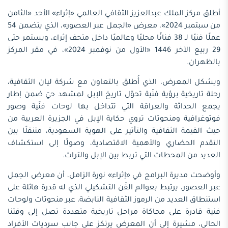
أطلق مركز الملك عبدالعزيز الثقافي العالمي «إثراء» الأحد «الثامن
من سبتمبر 2024»، معرض «الجمل عبر العصور»، الذي يتضمن 54
عملًا فنيًا لـ 38 فنانًا محليًا وعالميًا داخل متحف إثراء، ويستمر حتى
29 ربيع الآخر 1446 «الأول من نوفمبر 2024»، في مقر المركز
بالظهران.
ويشكل المعرض، الذي أُطلق بالتعاون مع شركة ليان الثقافية،
رحلة تاريخية برؤية فنّية تحوّل تاريخ الإبل لمشهد حيّ ضمن إطار
يجمع الحداثة والعراقة التي تتداخل بها لوحات فنّية وصور
فوتوغرافية ومنحوتات تروي حكاية الإبل في الجزيرة العربية من
حيث القيمة الثقافية والتأثير على الهوية السعودية، متنقلًا بين
التقدم الحضاري والأهمية الاقتصادية، وصولًا إلى استكشاف
العديد من المحطات التي تربط بين الإبل والتراث.
وأوضحت مديرة البرامج في «إثراء» نورة الزامل، أن معرض الجمل
عبر العصور، يرتبط بعوالم الفّن التشكيلي الذي له قدرة هائلة على
استنطاق العديد من الرموز الثقافية النابضة، عبر منحوتات ولوحات
فنية قادرة على محاكاة مراحل تاريخية متعددة تصل إلى وقتنا
الحالي، مشيرة إلى أن المعرض يرتكز على جانب سرديات الأفراد