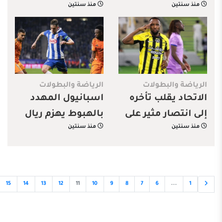
منذ سنتين
منذ سنتين
الحرمين الشريفين
إي للمرة الأولى
للهجن 2025
الرياضة والبطولات
الرياضة والبطولات
الاتحاد يقلب تأخره
اسبانيول المهدد
إلى انتصار مثير على
بالهبوط يهزم ريال
منذ سنتين
منذ سنتين
الخلود
مدريد المتصدر
15
14
13
12
11
10
9
8
7
6
...
1