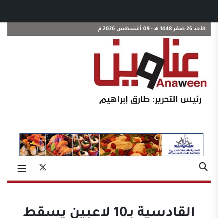
الأحد 26 صفر 1448 هـ - 09 أغسطس 2026 م
القادسية بـ10 لاعبين يسقط