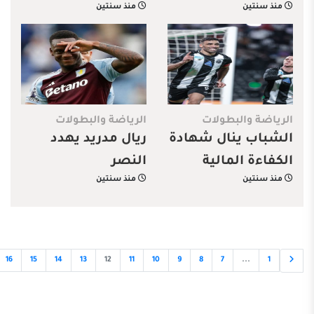
منذ سنتين
منذ سنتين
الرائد
وليفربول يكتسح
إبسويتش
الرياضة والبطولات
الرياضة والبطولات
الشباب ينال شهادة
ريال مدريد يهدد
الكفاءة المالية
النصر
منذ سنتين
منذ سنتين
16
15
14
13
12
11
10
9
8
7
...
1