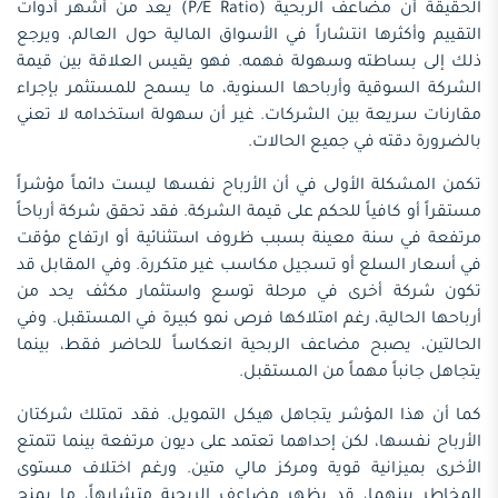
الحقيقة أن مضاعف الربحية (P/E Ratio) يعد من أشهر أدوات
التقييم وأكثرها انتشاراً في الأسواق المالية حول العالم، ويرجع
ذلك إلى بساطته وسهولة فهمه. فهو يقيس العلاقة بين قيمة
الشركة السوقية وأرباحها السنوية، ما يسمح للمستثمر بإجراء
مقارنات سريعة بين الشركات. غير أن سهولة استخدامه لا تعني
بالضرورة دقته في جميع الحالات.
تكمن المشكلة الأولى في أن الأرباح نفسها ليست دائماً مؤشراً
مستقراً أو كافياً للحكم على قيمة الشركة. فقد تحقق شركة أرباحاً
مرتفعة في سنة معينة بسبب ظروف استثنائية أو ارتفاع مؤقت
في أسعار السلع أو تسجيل مكاسب غير متكررة. وفي المقابل قد
تكون شركة أخرى في مرحلة توسع واستثمار مكثف يحد من
أرباحها الحالية، رغم امتلاكها فرص نمو كبيرة في المستقبل. وفي
الحالتين، يصبح مضاعف الربحية انعكاساً للحاضر فقط، بينما
يتجاهل جانباً مهماً من المستقبل.
كما أن هذا المؤشر يتجاهل هيكل التمويل. فقد تمتلك شركتان
الأرباح نفسها، لكن إحداهما تعتمد على ديون مرتفعة بينما تتمتع
الأخرى بميزانية قوية ومركز مالي متين. ورغم اختلاف مستوى
المخاطر بينهما، قد يظهر مضاعف الربحية متشابهاً، ما يمنح