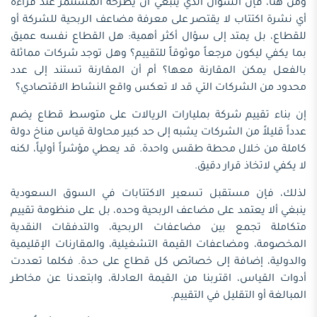
ومن هنا، فإن السؤال الذي ينبغي أن يطرحه المستثمر عند قراءة
أي نشرة اكتتاب لا يقتصر على معرفة مضاعف الربحية للشركة أو
للقطاع، بل يمتد إلى سؤال أكثر أهمية: هل القطاع نفسه عميق
بما يكفي ليكون مرجعاً موثوقاً للتقييم؟ وهل توجد شركات مماثلة
بالفعل يمكن المقارنة معها؟ أم أن المقارنة تستند إلى عدد
محدود من الشركات التي قد لا تعكس واقع النشاط الاقتصادي؟
إن بناء تقييم شركة بمليارات الريالات على متوسط قطاع يضم
عدداً قليلاً من الشركات يشبه إلى حد كبير محاولة قياس مناخ دولة
كاملة من خلال محطة طقس واحدة. قد يعطي مؤشراً أولياً، لكنه
لا يكفي لاتخاذ قرار دقيق.
لذلك، فإن مستقبل تسعير الاكتتابات في السوق السعودية
ينبغي ألا يعتمد على مضاعف الربحية وحده، بل على منظومة تقييم
متكاملة تجمع بين مضاعفات الربحية، والتدفقات النقدية
المخصومة، ومضاعفات القيمة التشغيلية، والمقارنات الإقليمية
والدولية، إضافة إلى خصائص كل قطاع على حدة. فكلما تعددت
أدوات القياس، اقتربنا من القيمة العادلة، وابتعدنا عن مخاطر
المبالغة أو التقليل في التقييم.