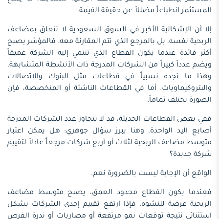
المستثمر انطباعاً مضللاً عن حقيقة القيمة.
إلا أن الإشكالية الأكبر في السوق السعودية لا تتعلق بمضاعف
الربحية نفسه، بل بالمرجع الذي تتم المقارنة معه. فالمؤشر يصبح
أكثر فائدة عندما يكون القطاع الذي تنتمي إليه الشركة عميقاً
ويضم عدداً كبيراً من الشركات المدرجة ذات الأنشطة المتشابهة.
وهذا ما نجده نسبياً في قطاعات مثل البنوك والاتصالات
والبتروكيماويات. أما في القطاعات الناشئة أو المتخصصة، فإن
الصورة تختلف تماماً.
ففي بعض القطاعات الحديثة، قد لا يتجاوز عدد الشركات المدرجة
أصابع اليد الواحدة. وهنا يبرز سؤال جوهري: هل يمكن اعتبار
متوسط مضاعف الربحية لثلاث أو أربع شركات مرجعاً عادلاً لتقييم
شركة جديدة؟
الواقع أن الإجابة ليست بالضرورة نعم.
فعندما يكون القطاع محدود العمق، يصبح متوسط مضاعف
الربحية عرضة للتشوه. فإذا ارتفع تقييم إحدى الشركات بشكل
استثنائي نتيجة توقعات نمو مرتفعة أو مضاربات أو ندرة الفرص