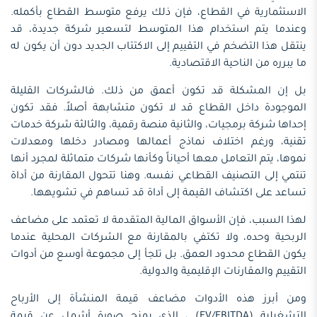
الاستثمارية في القطاع، فإن ذلك يرفع متوسط القطاع بأكمله.
وعندما يتم استخدام هذا المتوسط لتسعير شركة جديدة، قد
ينتقل هذا التضخم في التقييم إلى الاكتتاب الجديد دون أن يكون له
ما يبرره من الناحية الاقتصادية.
بل إن المشكلة قد تكون أعمق من ذلك. فالشركات القليلة
الموجودة داخل القطاع قد لا تكون متشابهة أصلاً. فقد تكون
إحداها شركة برمجيات، والثانية منصة رقمية، والثالثة شركة خدمات
تقنية، ورغم اختلاف نماذج أعمالها ومصادر دخلها ومعدلات
نموها، يتم التعامل معها أحياناً وكأنها شركات متماثلة لمجرد أنها
تنتمي إلى التصنيف القطاعي نفسه. وهنا تتحول المقارنة من أداة
تساعد على اكتشاف القيمة إلى أداة قد تساهم في تشويهها.
لهذا السبب، فإن الأسواق المالية المتقدمة لا تعتمد على مضاعف
الربحية وحده، ولا تكتفي بالمقارنة مع الشركات المحلية عندما
يكون القطاع محدود العمق. بل تلجأ إلى مجموعة أوسع من أدوات
التقييم والمقارنات الإقليمية والدولية.
ومن أبرز هذه الأدوات مضاعف قيمة المنشأة إلى الأرباح
التشغيلية (EV/EBITDA) ، الذي يمنح صورة أشمل عن قيمة