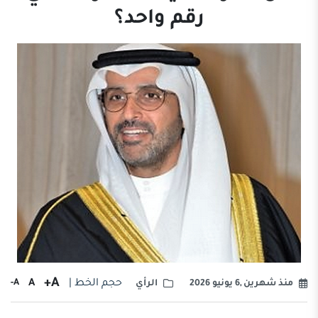
رقم واحد؟
A+
حجم الخط |
A
A-
منذ شهرين ,6 يونيو 2026
الرأي