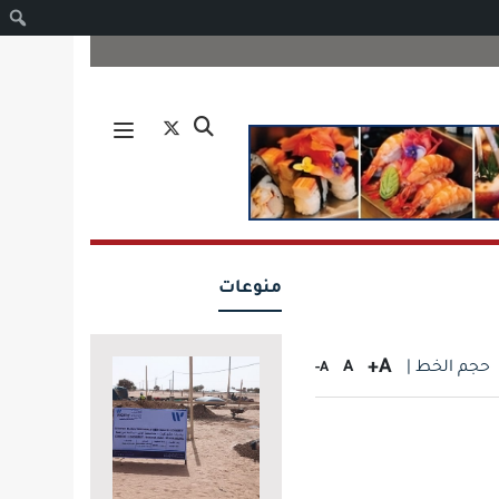
ا
منوعات
A+
حجم الخط |
A
A-