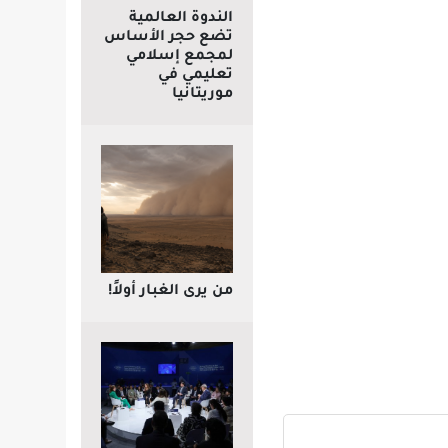
الندوة العالمية
تضع حجر الأساس
لمجمع إسلامي
تعليمي في
موريتانيا
من يرى الغبار أولاً!