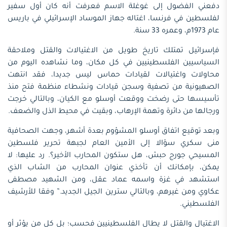
دفعني الفضول إلى غوغلة الاسم فعرفت أنه كان أول سفير
لفلسطين في فرنسا، اغتاله جهاز الموساد الإسرائيلي في باريس
عام 1973م، وعمره 33 سنة.
فإسرائيل تمتلك تاريخ طويل من الاغتيالات والقتل وملاحقة
السياسيين الفلسطينيين في كل مكان، وما نشاهده اليوم من
محاولات واغتيالات لقيادات حماس ليس جديدا، فقد انتهت
الصهيونية من تصفية وسجن قيادات ونشطاء منظمة فتح منذ
تأسيسها حتى رضخت ووقعت أوسلو مع الكيان، وبالتالي خرجت
ورجالها من دائرة وتهمة الإرهاب، وبقيت في محيط الذل والضعف.
وبعد توقيع اتفاق أوسلو المشؤوم بعدة أشهر، وجهت الصحافية
منى سكري سؤالا إلى الأمين العام لجبهة تحرير فلسطين
المسيحي جورج حبش، هل ستكون المحارب الأخير؟. رد عليها: لا
يمكن، بإمكانك أن تأخذي عنوان المحارب من الشاب الذي
استشهد في غزة واسمه عماد عقل، ومن الشهيد مصطفى
عكاوي ومن غيرهم، وبالتالي سترين الجيل الجديد.” وفقا للأرشيف
الفلسطيني.
الاغتيال والقتل لا يطال الفلسطينيين فحسب؛ بل كل من يؤثر أو