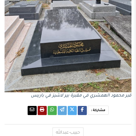
قبر محمود الهمشري في مقبرة بير لاشيز في باريس
مشاركة :
حبيب-عبدالله