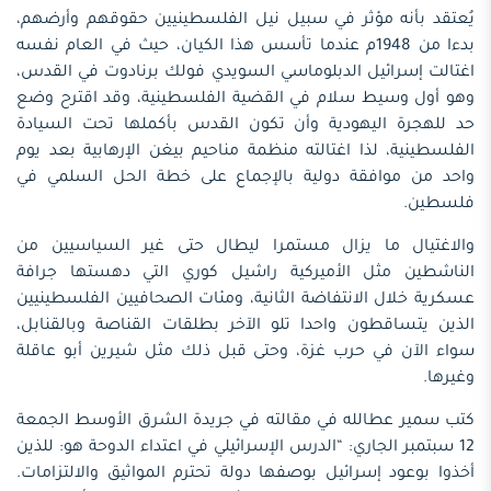
يُعتقد بأنه مؤثر في سبيل نيل الفلسطينيين حقوقهم وأرضهم،
بدءا من 1948م عندما تأسس هذا الكيان، حيث في العام نفسه
اغتالت إسرائيل الدبلوماسي السويدي فولك برنادوت في القدس،
وهو أول وسيط سلام في القضية الفلسطينية، وقد اقترح وضع
حد للهجرة اليهودية وأن تكون القدس بأكملها تحت السيادة
الفلسطينية، لذا اغتالته منظمة مناحيم بيغن الإرهابية بعد يوم
واحد من موافقة دولية بالإجماع على خطة الحل السلمي في
فلسطين.
والاغتيال ما يزال مستمرا ليطال حتى غير السياسيين من
الناشطين مثل الأميركية راشيل كوري التي دهستها جرافة
عسكرية خلال الانتفاضة الثانية، ومئات الصحافيين الفلسطينيين
الذين يتساقطون واحدا تلو الآخر بطلقات القناصة وبالقنابل،
سواء الآن في حرب غزة، وحتى قبل ذلك مثل شيرين أبو عاقلة
وغيرها.
كتب سمير عطالله في مقالته في جريدة الشرق الأوسط الجمعة
12 سبتمبر الجاري: “الدرس الإسرائيلي في اعتداء الدوحة هو: للذين
أخذوا بوعود إسرائيل بوصفها دولة تحترم المواثيق والالتزامات.