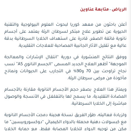
الرياض
متابعة عناوين
-
أعلن باحثون من معهد كوريا لبحوث العلوم البيولوجية والتقنية
الحيوية عن تطوير علاج مبتكر لسرطان الرئة يعتمد على أجسام
نانوية فائقة الصغر، قادرة على استهداف الخلايا السرطانية بدقة
عالية مع تقليل الآثار الجانبية المصاحبة للعلاجات التقليدية.
ووفق النتائج المنشورة في دورية “انتقال الإشارات والمعالجة
الموجهة” أظهر العلاج الجديد المسمى “الجسم النانوي A5” نسب
نجاح تراوحت بين 70 و90% في التجارب على الحيوانات ونماذج
مأخوذة من مرضى سرطان الرئة.
ويمتاز هذا العلاج بصغر حجم الأجسام النانوية مقارنة بالأجسام
المضادة التقليدية، ما يسمح لها بالتغلغل في الأنسجة والوصول
مباشرة إلى الخلايا السرطانية.
ولزيادة فعاليته، طوّر الفريق نسخة هجينة دمجت الأجسام النانوية
مع كبسولات دهنية محملة بالدواء الكيميائي “دوكسوروبيسين” ما
مكن من توجيه الدواء للخلايا المصابة فقط، مع حماية الخلايا