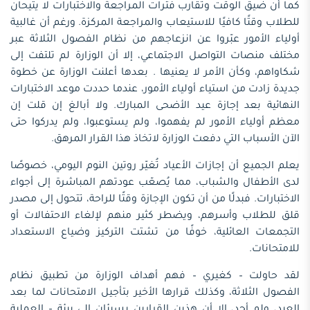
كما أن ضيق الوقت وتقارب فترات المراجعة والاختبارات لا يتيحان
للطلاب وقتًا كافيًا للاستيعاب والمراجعة المركزة. ورغم أن غالبية
أولياء الأمور عبّروا عن انزعاجهم من نظام الفصول الثلاثة عبر
مختلف منصات التواصل الاجتماعي، إلا أن الوزارة لم تلتفت إلى
شكاواهم، وكأن الأمر لا يعنيها . بعدها أعلنت الوزارة عن خطوة
جديدة زادت من استياء أولياء الأمور، عندما حددت موعد الاختبارات
النهائية بعد إجازة عيد الأضحى المبارك. ولا أبالغ إن قلت إن
معظم أولياء الأمور لم يفهموا، ولم يستوعبوا، ولم يدركوا حتى
الآن الأسباب التي دفعت الوزارة لاتخاذ هذا القرار المرهق.
يعلم الجميع أن إجازات الأعياد تُغيّر روتين النوم اليومي، خصوصًا
لدى الأطفال والشباب، مما يُصعّب عودتهم المباشرة إلى أجواء
الاختبارات. فبدلًا من أن تكون الإجازة وقتًا للراحة، تتحول إلى مصدر
قلق للطلاب وأسرهم، ويضطر كثير منهم لإلغاء الاحتفالات أو
التجمعات العائلية، خوفًا من تشتت التركيز وضياع الاستعداد
للامتحانات.
لقد حاولت – كغيري – فهم أهداف الوزارة من تطبيق نظام
الفصول الثلاثة، وكذلك قرارها الأخير بتأجيل الامتحانات لما بعد
العيد، ولم أجد، إلا أن هذين القرارين يسيئان إلى بيئة – العملية