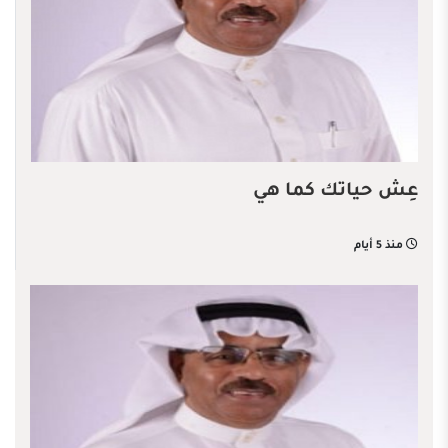
عِش حياتك كما هي
منذ 5 أيام