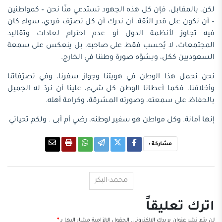
لكن، بالمقابل، فإن كل هذه الجهود تستدعي منّا نحن – كمواطنين
– أن نكون على قدر الثقة. أن ندرك أن كل تصرّف فردي، سواء كان
فيه تجاوز لأنظمة الدول أو عدم احترام لعادات وتقاليد
المجتمعات، لا يُحسب فقط على صاحبه، بل ينعكس على سمعة
السعوديين ككل، ويشوّه صورة وطننا في الخارج.
نحن نحمل هذا الوطن في هويتنا وجواز سفرنا، وفي تصرّفاتنا
وأخلاقنا. فكما أعطانا الوطن كل شيء، علينا أن نردّ له الجميل
بالحفاظ على سمعته، وصورته المشرقة، وكرامة أهله.
إنها أمانة. وكل مواطن هو سفير لوطنه، رضي أم أبى . ولكم تحياتي
مشاركة :
محمد-البكر
اترك تعليقاً
لن يتم نشر عنوان بريدك الإلكتروني.
الحقول الإلزامية مشار إليها بـ
*