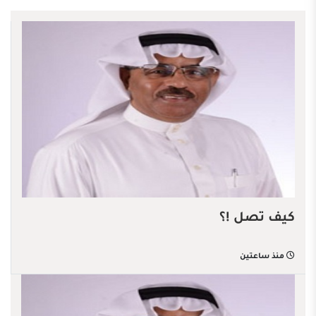
كيف تصل !؟
منذ ساعتين