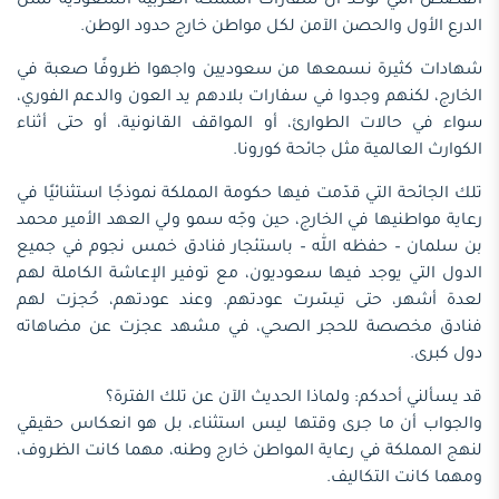
القصص التي تؤكد أن سفارات المملكة العربية السعودية تمثّل
الدرع الأول والحصن الآمن لكل مواطن خارج حدود الوطن.
شهادات كثيرة نسمعها من سعوديين واجهوا ظروفًا صعبة في
الخارج، لكنهم وجدوا في سفارات بلادهم يد العون والدعم الفوري،
سواء في حالات الطوارئ، أو المواقف القانونية، أو حتى أثناء
الكوارث العالمية مثل جائحة كورونا.
تلك الجائحة التي قدّمت فيها حكومة المملكة نموذجًا استثنائيًا في
رعاية مواطنيها في الخارج، حين وجّه سمو ولي العهد الأمير محمد
بن سلمان – حفظه الله – باستئجار فنادق خمس نجوم في جميع
الدول التي يوجد فيها سعوديون، مع توفير الإعاشة الكاملة لهم
لعدة أشهر، حتى تيسّرت عودتهم. وعند عودتهم، حُجزت لهم
فنادق مخصصة للحجر الصحي، في مشهد عجزت عن مضاهاته
دول كبرى.
قد يسألني أحدكم: ولماذا الحديث الآن عن تلك الفترة؟
والجواب أن ما جرى وقتها ليس استثناء، بل هو انعكاس حقيقي
لنهج المملكة في رعاية المواطن خارج وطنه، مهما كانت الظروف،
ومهما كانت التكاليف.