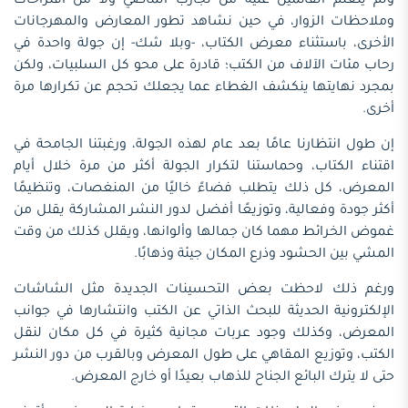
ولم يتعلم القائمين عليه من تجارب الماضي ولا من اقتراحات
وملاحظات الزوار، في حين نشاهد تطور المعارض والمهرجانات
الأخرى، باستثناء معرض الكتاب، -وبلا شك- إن جولة واحدة في
رحاب مئات الآلاف من الكتب؛ قادرة على محو كل السلبيات، ولكن
بمجرد نهايتها ينكشف الغطاء عما يجعلك تحجم عن تكرارها مرة
أخرى.
إن طول انتظارنا عامًا بعد عام لهذه الجولة، ورغبتنا الجامحة في
اقتناء الكتاب، وحماستنا لتكرار الجولة أكثر من مرة خلال أيام
المعرض، كل ذلك يتطلب فضاءً خاليًا من المنغصات، وتنظيمًا
أكثر جودة وفعالية، وتوزيعًا أفضل لدور النشر المشاركة يقلل من
غموض الخرائط مهما كان جمالها وألوانها، ويقلل كذلك من وقت
المشي بين الحشود وذرع المكان جيئة وذهابًا.
ورغم ذلك لاحظت بعض التحسينات الجديدة مثل الشاشات
الإلكترونية الحديثة للبحث الذاتي عن الكتب وانتشارها في جوانب
المعرض، وكذلك وجود عربات مجانية كثيرة في كل مكان لنقل
الكتب، وتوزيع المقاهي على طول المعرض وبالقرب من دور النشر
حتى لا يترك البائع الجناح للذهاب بعيدًا أو خارج المعرض.