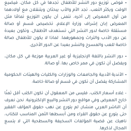
–
فوضى توزيع دور النشر للأطفال تجدها في كل مكان، فيضيع
الوقت ويكثر التعب، تجد الأم والأب يبحثان ويتنقلان مع أولادهما
من أول المعرض إلى آخره، نتمنى أن يكون التوزيع تمامًا مثل
المعرض إبان إشراف وزارة الإعلام، تخصيص قسم أو صالة
مستقلة خاصة لدور النشر التي تستهدف الأطفال، وتكون بعيدة
عن دور الأدب والتراث وجمهورهما. لماذا لا يكون للأطفال صالة
خاصة للعب والمسرح والنشر بعيدا عن الدور الأخرى.
–
دور النشر باللغة الإنجليزية أو غير العربية موزعة في كل مكان،
ويفضل أن تكون في ممر خاص بها، أو صالة.
–
الأندية الأدبية والجامعات والوزارات والكليات والهيئات الحكومية
المشاركة يفضل أن تكون في قسم أو صالة خاصة.
– غلاء أسعار الكتب، فليس من المعقول أن تكون الكتب أقل ثمنًا
خارج المعرض وفي مواقع دور النشر والبيع الإلكترونية. نحن نعرف
أن الناشر العربي منشار، لم يتورع عن نهب حقوق المؤلف الفقير
حتى يتورع عن حقوق القراء ومن أبسطها الثمن المناسب للكتاب،
ناهيك عن قضية المؤلفات السخيفة والسطحية التي لا يتسع
المجال لذكرها.