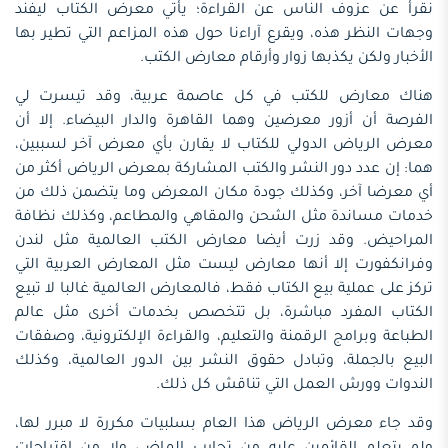
نقرأ عن عزوف الناس عن القراءة؛ يأتي معرض الكتاب ليفند
وجهات النظر هذه، ويقرع آراءنا حول هذه المزاعم التي تطير بها
الأخبار ولكن يكذبها زوار وأرقام معارض الكتب.
هناك معارض للكتب في كل عاصمة عربية، وقد تيسرت لي
الفرصة أن أزور معرضين وهما القاهرة والدار البيضاء. إلا أن
معرض الرياض الدولي للكتاب لا يقارن بأي معرض آخر لسببين،
هما: إن عدد دور النشر والكتب المشاركة بمعرض الرياض أكثر من
أي معرضا آخر، وكذلك جودة مكان المعرض وما يتضمن ذلك من
خدمات مساندة مثل الشحن والمقاهي والمطاعم، وكذلك نظافة
المراحيض. وقد زرت أيضا معارض الكتب العالمية مثل لندن
وفرانكفورت إلا أنها معارض ليست مثل المعارض العربية التي
تركز على عملية بيع الكتاب فقط، فالمعارض العالمية غالبا لا تبيع
الكتاب المفرد مباشرة، بل تتخصص بخدمات أخرى مثل عالم
الطباعة وبرامج الرقمنة والتعليم، والقراءة الإلكترونية، وصفقات
البيع بالجملة، وتبادل حقوق النشر بين الدور العالمية، وكذلك
الندوات وورش العمل التي تناقش كل ذلك.
وقد جاء معرض الرياض هذا العام بسلبيات مكررة لا مبرر لها،