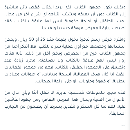
وبذلك يكون جمهور الكتاب الذي يريد الكتاب فقط، يأتي مباشرة
إلى الكتاب دون أن يعيقه ويشتت انتباهه أي شيء آخر من محال
لعب الأطفال أو أجنحة حكومية ليس لها علاقة بالكتاب، فقد
أصبحت زيارة المعرض مرهقة جسديا ونفسيا.
واقترح فرض رسم تذكرة دخول بقيمة مثلا 25 أو 50 ريال، ويمكن
استبدالها وخصمها مع أول عملية شراء للكتب، فلا أتذكر أحدا من
جمهور الكتاب خرج من المعرض ودفع أقل من ذلك، لأنه هناك
زوار ليس لهم علاقة بالكتاب ولا بصناعته، مجرد زيادة عدد
وتضييق على الجمهور الحقيقي للكتاب، فهم من جمهور الفعاليات
الغث أيا كان هدف الفعالية: أسلحة ودبابات، أو حيوانات وعيادات
بيطرية، أو قهوة وحلويات، أو حتى زراعة الطحالب.
هذه مجرد ملحوظات شخصية عابرة، لا تقلل أبدًا وبأي حال من
الأحوال من أهمية وجمال هذا العرس الثقافي ومن جهود القائمين
عليه، لهم منّا كل الشكر والتقدير، بشرط أن يتعلمون من التجارب
السابقة.
……