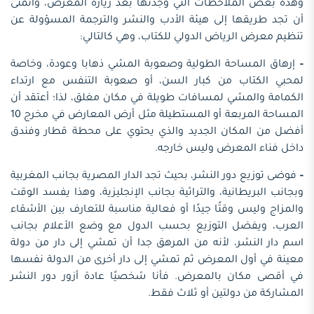
وهذه بعض الملاحظات التي وجدتها بعد زيارة المعرض، وأتمنى
أن تجد طريقها إلى هيئة الأدب والنشر والترجمة المسؤولة عن
تنظيم معرض الرياض الدولي للكتاب، وهي كالتالي:
–
إرهاق المساحة الطولية وصعوبة المشي ذهابا وعودة، وخاصة
لمحبي الكتاب من كبار السن، أو صعوبة التنفس مع ارتداء
الكمامة والمشي لمسافات طويلة في مكان مغلق، لذا؛ أعتقد أن
المساحة المربعة أو المستطيلة مثل أرض المعارض في مخرج 10
أفضل من المكان الجديد والذي يحتوي على محطة قطار وفندق
داخل فناء المعرض وليس خارجه.
–
فوضى توزيع دور النشر، بحيث تجد الدار المصرية بجانب المغربية
وبجانب البريطانية، والتراثية بجانب الإنجليزية، وهذا يفسد الوقت
والمزاج وليس وقتًا جيدًا أو فعالية مناسبة للتعارف بين الأشقاء
العرب، ويفضل التوزيع بحسب الدول مع وضع الأعلام بجانب
اسم دار النشر، لأنه من المرهق جدا أن تمشي إلى دار من دولة
معينة في أول المعرض ثم تمشي إلى دار أخرى من الدولة نفسها
في أقصى مكان بالمعرض. فأنا شخصيًا عادة أزور دور النشر
المشاركة من دولتين أو ثلاث فقط.