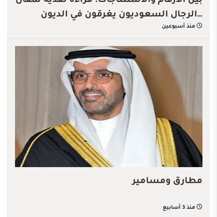
بين الأرقام والاستنتاجات: قراءة نقدية لمقال
…الرجال السعوديون يغرقون في الديون
منذ أسبوعين
مطارق ومسامير
منذ 3 أسابيع