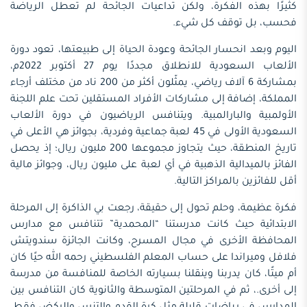
كثيرًا بهذه الفكرة، ولكن تداعيات الجائحة لم تعطل الرياضة
فحسب، بل توقف كل شيء.
اليوم وبعد انحسار الجائحة وعودة الحياة إلى طبيعتها، تعود دورة
الألعاب السعودية للانطلاق مجددًا يوم 27 أكتوبر 2022م،
بمشاركة 6 آلاف رياضي، يمثّلون أكثر من 200 ناد من مختلف أرجاء
المملكة، إضافة إلى مشاركات الأفراد المستقلين تحت علم اللجنة
الأولمبية والبارالمبية. ويتنافس الرياضيون في دورة الألعاب
السعودية الأولى في 45 لعبة جماعية وفردية، بجوائز هي الأعلى في
تاريخ المنطقة، حيث يتجاوز مجموعها 200 مليون ريال؛ إذ يحصل
الفائز بالميدالية الذهبية في أي لعبة على مليون ريال، وجوائز مالية
أقل للفائزين بالمراكز التالية.
فكرة عظيمة، وحلم تحول إلى حقيقة، رجعت بي الذاكرة إلى المرحلة
الابتدائية حيث كانت مدرستنا “المحمدية” تتنافس مع مدارس
المحافظة الأخرى في مجال المسرح، وكانت الجائزة سندويتش
فلافل وميراندا على حساب المعلم الفلسطيني رحمه الله حيًا كان
أم ميتًا، كان يدربنا وينقلنا بسيارته الخاصة للمنافسة من مدرسة
إلى أخرى.، ثم في المرحلتين المتوسطة والثانوية كان التنافس بين