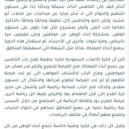
المدارس في رياضات قليلة مثل كرة القدم والتنس والركض فقط،
أتذكر كيف كان التنافس آنذاك بسيطًا وبدائيًا جدًا على مستوى
التنظيم والجوائز التي لا تذكر عبارة عن ميداليات من محلات أبو
عشرة، ولكن الجو والتنافس كان عظيمًا وماتعًا وعالقًا بالذاكرة،
لطالما كنت أتمنى وأفكر بمشروع مثل هذا يكون على مستوى
الوطن، بمشاركة أبناء الوطن من مواطنين وحتى مقيمين، مرة
بالرياض، ومرة بتبوك، وأخرى في الأحساء، ثم استقبال هذه الدورة
بجميع أنحاء المملكة، تمامًا مثل الشعلة التي استقبلتها المناطق.
أكرر أن فكرة الألعاب السعودية فكرة عظيمة لفتح باب التنافس
بين جميع أبناء المملكة، منح الفرصة للجميع ولأكبر قدر ممكن من
المواطنين، وفتح الباب لاكتشاف المواهب التي لم تجد فرصة
للظهور أو لم تجد الفرصة لتطوير قدراتها والانتقال إلى مستوى
متقدم، وكذلك فتح الباب لصناعة رياضية أكبر وأشمل من مجرد
كرة القدم التي قتل الاهتمام بها والتركيز عليها كل رياضة أخرى،
فرصة لتعزيز دور وثقافة الرياضة في المجتمع من خلال تأسيس
بنية رياضية تحتية في جميع المناطق تساهم في احتواء الشباب
وتصنع منهم أبطالًا في مختلف الرياضات.
وقبل كل ذلك هي فكرة وطنية خالصة تجمع أبناء الوطن من كل