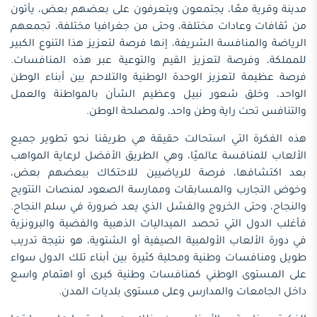
مدينة وقرية معًا، يجتمعون ويتعرفون على بعضهم بعض، يأتون
من ثقافات وعادات مختلفة، وحتى من جغرافيا مختلفة، تجمعهم
الرياضة والمنافسة الشريفة، إنها فرصة لتعزيز هذا التنوع الكبير
للمملكة، وفرصة لتعزيز القيم والتوعية عبر هذه المنافسات.
فرصة عظيمة لتعزيز الوحدة الوطنية والتلاحم بين أبناء الوطن
الواحد، وخلق شعور نبيل وعظيم الشأن بالمواطنة والعمل
والتنافس تحت راية وطن واحد، ولمصلحة الوطن.
هذه الفكرة التي استحالت حقيقة هي طريقنا نحو تطوير جميع
الألعاب للمنافسة عالميًا، وهي الطريق الأفضل لرعاية المواهب
بعد اكتشافها، فرصة للرياضيين للاحتكاك ببعضهم بعض،
وخوض التجارب والمسابقات وممارسة الصعود لمنصات التتويج
والنجاح، وحتى الخروج والفشل الذي يعد ضرورة في سلم النجاح.
فأغلب الدول التي تحصد الميداليات الذهبية والفضية والبرونزية
في دورة الألعاب الأولمبية الصيفية أو الشتوية، هو نتيجة تدريب
طويل ومنافسات وطنية ومحلية كثيرة بين أبناء تلك الدول سواء
على المستوى الوطني كمنافسات وطنية كبرى أو اهتمام واسع
داخل الجامعات والمدارس وعلى مستوى بلديات المدن.