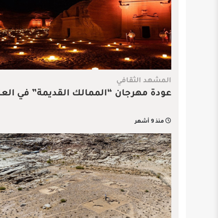
المشهد الثقافي
عودة مهرجان “الممالك القديمة” في العل
منذ 9 أشهر