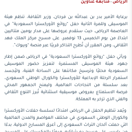
الرياض
متابعة عناوين
-
برعاية الأمير بدر بن عبدالله بن فرحان، وزير الثقافة، تنظم هيئة
الموسيقى وللمرة الثانية حفل “روائع الأوركسترا السعودية” في
العاصمة الرياض، حيث ستقدم عروضها على مدار يومين متتاليين
ابتداءً من يوم الخميس 13 نوفمبر، على مسرح مركز الملك فهد
الثقافي، ومن المقرر أن تُطرح التذاكر قريبًا عبر منصة “ويبوك”.
ويأتي حفل “روائع الأوركسترا السعودية” في الرياض ضمن إطار
جهود هيئة الموسيقى المستمرة لتعزيز حضور الموسيقى
السعودية محليًا وترسيخ مكانتها على الساحة الفنية، وليُجسد
استمرار الرحلة الإبداعية للأوركسترا والكورال الوطني السعودي،
بعد سلسلة من النجاحات العالمية، وليمنح الجمهور المحلي
فرصة الاستمتاع بعروض موسيقية استثنائية تُبرز التنوع الثقافي
والفني الذي تزخر به المملكة.
ويُعد تنظيم الحفل في الرياض امتدادًا لسلسة حفلات الأوركسترا
والكورال الوطني السعودي في مختلف العواصم والمدن العالمية
التي حملت ألحان التراث السعودي إلى أعرق المسارح الدولية، بدءًا