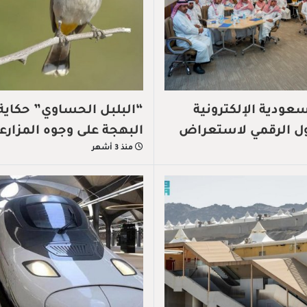
عودية الإلكترونية
“البلبل الحساوي” حكاية
ول الرقمي لاستعراض
البهجة على وجوه المزارع
منذ 3 أشهر
رقمية