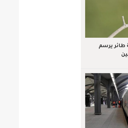
 طائر يرسم
ين