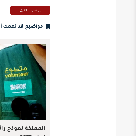
مواضيع قد تهمك أ
المملكة نموذج را