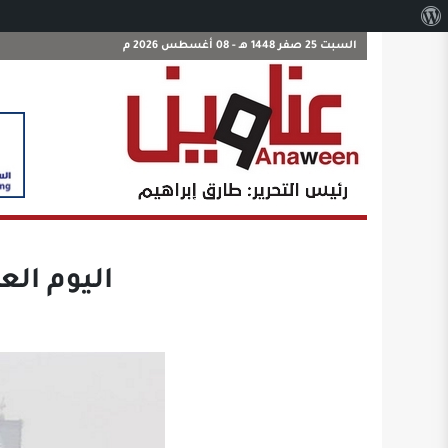
نبذة
عن
السبت 25 صفر 1448 هـ - 08 أغسطس 2026 م
ووردبريس
اليوم الع