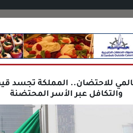
المي للاحتضان.. المملكة تجسد قيم
والتكافل عبر الأسر المحتضنة