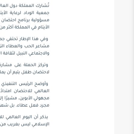
تُشارك المملكة دول العال
جمعية الوداد لرعاية الأي
مسؤولية برنامج احتضان ال
الأيتام في المملكة أكثر من 11 ألف أسرة سعودية في مختلف المناط
وفي هذا الإطار تحتفي جمع
مشاعر الحب والعطاء التي
والاجتماعي النبيل لثقافة
وتركز الحملة على مشا
لاحتضان طفل يتيم أن يملأ 
وأوضح الرئيس التنفيذي لج
العالمي للاحتضان امتداد
مجهولي الأبوين، مشيرًا إ
مجرد فعل عطاء، بل شعور م
يذكر أن اليوم العالمي ل
الإسلامي ليس بغريب من حد