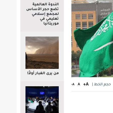
الندوة العالمية
تضع حجر الأساس
لمجمع إسلامي
تعليمي في
موريتانيا
من يرى الغبار أولاً!
A+
حجم الخط |
A
A-