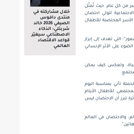
 من كل عام، حيث تُمثِّل
خلال مشاركته في
الاجتماعية لتولي احتضان
منتدى دافوس
 الأسر المحتضنة للأطفال
الصيفي 2026 خالد
شربتلي: الذكاء
الاصطناعي سيغيّر
ر”؛ التي تهدف إلى إبراز
قواعد الاقتصاد
العالمي
ضوء على الأثر الإنساني
ياة، وتعكس كيف يمكن
مجتمع.
حملة تأتي بمناسبة اليوم
مجتمعي للأطفال الأيتام
رة تبرز أن الاحتضان ليس
م، والاحتضان في العالم
اتين”.