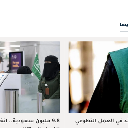
يضا
ئد في العمل التطوعي
9.8 مليون سعودية.. ا