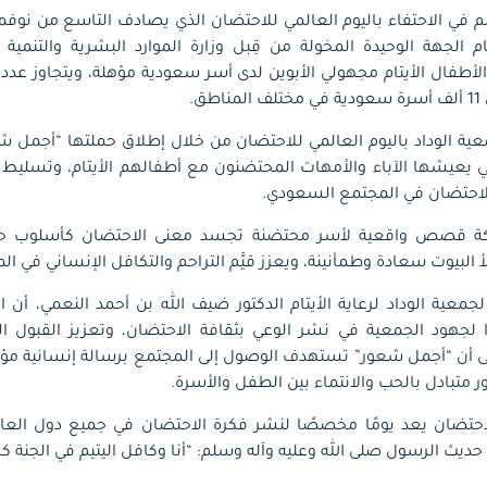
م في الاحتفاء باليوم العالمي للاحتضان الذي يصادف التاسع من نوفمبر
تام الجهة الوحيدة المخولة من قِبل وزارة الموارد البشرية والتنمية 
أطفال الأيتام مجهولي الأبوين لدى أسر سعودية مؤهلة، ويتجاوز عدد
ق.
ية الوداد باليوم العالمي للاحتضان من خلال إطلاق حملتها “أجمل شعو
 يعيشها الآباء والأمهات المحتضنون مع أطفالهم الأيتام، وتسليط ال
 الاحتضان في المجتمع السعودي.
ركة قصص واقعية لأسر محتضنة تجسد معنى الاحتضان كأسلوب ح
البيوت سعادة وطمأنينة، ويعزز قيَّم التراحم والتكافل الإنساني في ال
معية الوداد لرعاية الأيتام الدكتور ضيف الله بن أحمد النعمي، أن ال
ًا لجهود الجمعية في نشر الوعي بثقافة الاحتضان، وتعزيز القبول ال
لى أن “أجمل شعور” تستهدف الوصول إلى المجتمع برسالة إنسانية مؤث
تبادل بالحب والانتماء بين الطفل والأسرة.
لاحتضان يعد يومًا مخصصًا لنشر فكرة الاحتضان في جميع دول العال
يث الرسول صلى الله وعليه وآله وسلم: “أنا وكافل اليتيم في الجنة كه