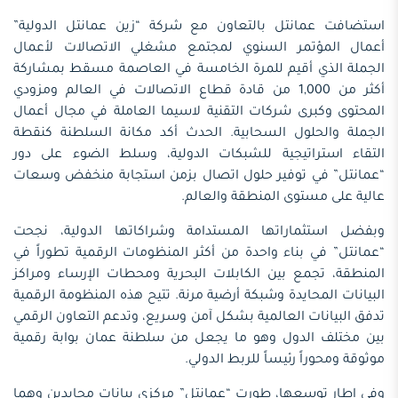
استضافت عمانتل بالتعاون مع شركة “زين عمانتل الدولية”
أعمال المؤتمر السنوي لمجتمع مشغلي الاتصالات لأعمال
الجملة الذي أقيم للمرة الخامسة في العاصمة مسقط بمشاركة
أكثر من 1,000 من قادة قطاع الاتصالات في العالم ومزودي
المحتوى وكبرى شركات التقنية لاسيما العاملة في مجال أعمال
الجملة والحلول السحابية. الحدث أكد مكانة السلطنة كنقطة
التقاء استراتيجية للشبكات الدولية، وسلط الضوء على دور
“عمانتل” في توفير حلول اتصال بزمن استجابة منخفض وسعات
عالية على مستوى المنطقة والعالم.
وبفضل استثماراتها المستدامة وشراكاتها الدولية، نجحت
“عمانتل” في بناء واحدة من أكثر المنظومات الرقمية تطوراً في
المنطقة، تجمع بين الكابلات البحرية ومحطات الإرساء ومراكز
البيانات المحايدة وشبكة أرضية مرنة. تتيح هذه المنظومة الرقمية
تدفق البيانات العالمية بشكل آمن وسريع، وتدعم التعاون الرقمي
بين مختلف الدول وهو ما يجعل من سلطنة عمان بوابة رقمية
موثوقة ومحوراً رئيساً للربط الدولي.
وفي إطار توسعها، طورت “عمانتل” مركزي بيانات محايدين وهما