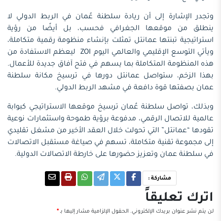
وتجدر الإشارة إلى أن ريادة سلطنة عُمان في الربط الدولي لا
ينطلق من موقعها الجغرافي فحسب، بل أيضًا من رؤية
استراتيجية تبنتها عمانتل تمثلت بإنشاء منظومة رقمية متكاملة،
ويأتي التوسع الإقليمي والعالمي اليوم ZOI ليعظم الاستفادة من
هذه المنظومة المتكاملة بما يسهم في فتح آفاق جديدة للأعمال.
بهذا الزخم، ستواصل عمانتل دورها في ترسيخ مكانة سلطنة
عمان بصفتها قوة دافعة في مشهد الربط الدولي.
وبذلك، تواصل سلطنة عُمان ترسيخ موقعها الاستراتيجي كبوابة
عالمية للاتصال الرقمي، مدفوعة برؤية طموحة واستثمارات نوعية
تقودها “عمانتل” التي تحولت خلال العقد الأخير من مشغل تقليدي
إلى مجموعة تقنية متكاملة، تسهم في صياغة مستقبل الاتصالات
في سلطنة عمان وتعزيز حضورها على خارطة الاتصالات الدولية.
مشاركة :
اترك تعليقاً
لن يتم نشر عنوان بريدك الإلكتروني.
الحقول الإلزامية مشار إليها بـ
*