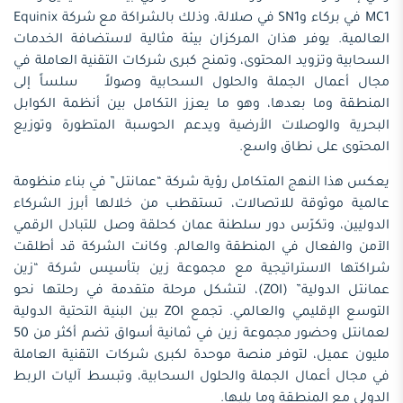
MC1 في بركاء وSN1 في صلالة، وذلك بالشراكة مع شركة Equinix
العالمية. يوفر هذان المركزان بيئة مثالية لاستضافة الخدمات
السحابية وتزويد المحتوى، وتمنح كبرى شركات التقنية العاملة في
مجال أعمال الجملة والحلول السحابية وصولاً سلساً إلى
المنطقة وما بعدها، وهو ما يعزز التكامل بين أنظمة الكوابل
البحرية والوصلات الأرضية ويدعم الحوسبة المتطورة وتوزيع
المحتوى على نطاق واسع.
يعكس هذا النهج المتكامل رؤية شركة “عمانتل” في بناء منظومة
عالمية موثوقة للاتصالات، تستقطب من خلالها أبرز الشركاء
الدوليين، وتكرّس دور سلطنة عمان كحلقة وصل للتبادل الرقمي
الآمن والفعال في المنطقة والعالم. وكانت الشركة قد أطلقت
شراكتها الاستراتيجية مع مجموعة زين بتأسيس شركة “زين
عمانتل الدولية” (ZOI)، لتشكل مرحلة متقدمة في رحلتها نحو
التوسع الإقليمي والعالمي. تجمع ZOI بين البنية التحتية الدولية
لعمانتل وحضور مجموعة زين في ثمانية أسواق تضم أكثر من 50
مليون عميل، لتوفر منصة موحدة لكبرى شركات التقنية العاملة
في مجال أعمال الجملة والحلول السحابية، وتبسط آليات الربط
الدولي مع المنطقة وما يليها.