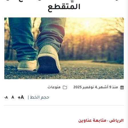
المتقطع
منذ 9 أشهر ,4 نوفمبر 2025
منوعات
A+
حجم الخط |
A
A-
الرياض
متابعة عناوين
-