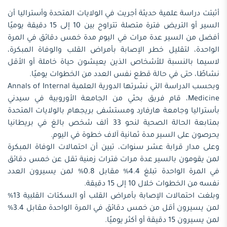
أثبتت دراسة علمية حديثة أجريت في الولايات المتحدة وأستراليا أن
السير أو التريض فترة متصلة تتراوح بين 10 إلى 15 دقيقة يوميًا
أفضل من السير عدة مرات في اليوم مدة خمس دقائق في المرة
الواحدة، لتقليل خطر الإصابة بأمراض القلب والوفاة المبكرة،
لاسيما بالنسبة للأشخاص الذين يعيشون حياة خاملة أو الأقل
نشاطًا، حتى في حالة قطع نفس العدد من الخطوات يوميًا.
وبحسب الدراسة التي نشرتها الدورية العلمية Annals of Internal
Medicine، قام فريق بحثي من الجامعة الأوروبية في سيدني
بأستراليا وجامعة هارفارد ومستشفى بريجهام بالولايات المتحدة
بمتابعة الحالة الصحية لنحو 33 ألف شخص بالغ في بريطانيا
يحرصون على السير مدة ثمانية آلاف خطوة في اليوم.
وعلى مدار قرابة عشر سنوات، تبين أن احتمالات الوفاة المبكرة
لمن يقومون بالسير عدة مرات فترات زمنية تقل عن خمس دقائق
في المرة الواحدة تبلغ 4.4% مقابل 0.8% لمن يسيرون العدد
نفسه من الخطوات خلال 10 إلى 15 دقيقة.
وبلغت احتمالات الإصابة بأمراض القلب أو السكتات القلبية 13%
لمن يسيرون أقل من خمس دقائق في المرة الواحدة مقابل 3.4%
لمن يسيرون 15 دقيقة أو أكثر يوميًا.