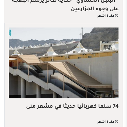
“البلبل الحساوي” حكاية طائر يرسم البهجة
على وجوه المزارعين
منذ 3 أشهر
74 سلما كهربائيا حديثا في مشعر منى
منذ 3 أشهر