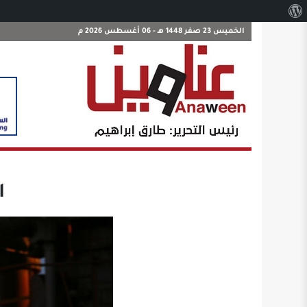
نبذة
عن
الخميس 23 صفر 1448 هـ - 06 أغسطس 2026 م
ووردبريس
ار