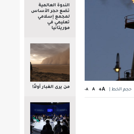
الندوة العالمية
تضع حجر الأساس
لمجمع إسلامي
تعليمي في
موريتانيا
من يرى الغبار أولاً!
A+
حجم الخط |
A
A-