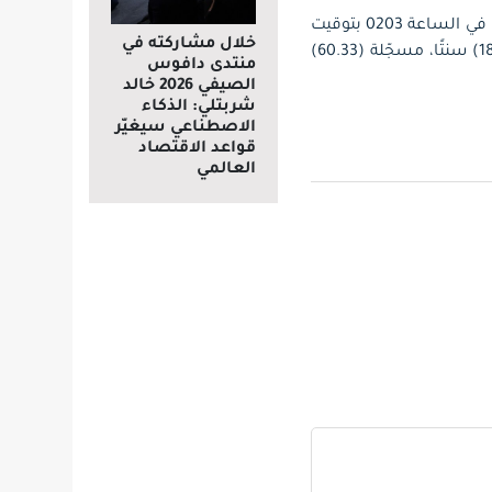
وصعدت العقود الآجلة لخام برنت (20) سنتًا، ما نسبته (0.31%)، لتصل إلى (64.60) دولارًا للبرميل في الساعة 0203 بتوقيت
خلال مشاركته في
جرينتش، وزادت العقود الآجلة لخام غرب تكساس الوسيط الأمريكي بنسبة (0.3%)، ما يعادل (18) سنتًا، مسجّلة (60.33)
منتدى دافوس
الصيفي 2026 خالد
شربتلي: الذكاء
الاصطناعي سيغيّر
قواعد الاقتصاد
العالمي