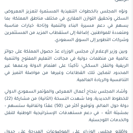
الرحمن.
ونوّه المجلس بالخطوات التنفيذية المستمرة لتعزيز المعروض
السكني وتحقيق التوازن العقاري في مختلف مناطق المملكة؛ بما
يسهم في دعم مسيرة البناء والتنمية وإتاحة خيارات مناسبة
ومتعددة للمواطنين، إضافة إلى استقطاب المزيد من المستثمرين
وشركات التطوير إلى السوق السعودي.
وبين وزير الإعلام أن مجلس الوزراء عدّ حصول المملكة على جوائز
عالمية من منظمات دولية في مجالات التعليم المفتوح والتنمية
الريفية والنقل السككي؛ تأكيدًا على اهتمام الدولة ودعمها غير
المحدود لتمكين تلك القطاعات وغيرها من مواصلة التميز في
التنافسية والريادة العالمية.
وأشاد المجلس بنجاح أعمال المعرض والمؤتمر السعودي الدولي
للخطوط الحديدية، وما شهدت النسخة (الثانية) من مشاركة (22)
دولة حول العالم، وتوقيع أكثر من (50) عقدًا واتفاقية ستسهم –
بمشيئة الله – في دعم مستهدفات الإستراتيجية الوطنية للنقل
والخدمات اللوجستية.
واطّلع مجلس الوزراء على الموضوعات المدرجة على جدول