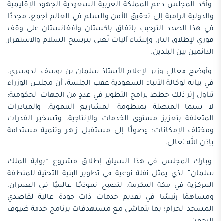
وأكد المجلس دعم المملكة العربية السعودية الجهود الإقليمية
والدولية الرامية إلى تحقيق الأمن والسلم في العالم أجمع، مجددًا
في هذا الصدد الترحيب باتفاق باكستان وأفغانستان على وقف
فوري لإطلاق النار، وإنشاء آليات تُعنى بترسيخ السلام والاستقرار
الدائمين بين البلدين.
وأوضح معالي وزير الإعلام الأستاذ سلمان بن يوسف الدوسري،
في بيانه لوكالة الأنباء السعودية عقب الجلسة، أن مجلس الوزراء
تناول إثر ذلك خطط برامج التطوير في عددٍ من الجهات الحكومية؛
لا سيما المتصلة بمنظومة المشاريع التنموية، والمبادرات
المتعلقة بتعزيز مستوى الخدمات والإنتاجية، وتسخير القدرات
ومختلف الإمكانات؛ وصولًا إلى مستقبل زاهر وتنمية مستدامة
بإذن الله تعالى.
وبارك المجلس في هذا السياق إطلاق مشروع “بوابة الملك
سلمان” الذي يمثل نقلة نوعية في تطوير البنية التحتية للمنطقة
المركزية في مكة المكرمة، لتصبح نموذجًا عالميًا في العمران،
ومساهمًا رئيسًا في تقديم خدمات ذات جودة عالية لقاصدي
المسجد الحرام؛ بما يتماشى مع مستهدفات برنامج خدمة ضيوف