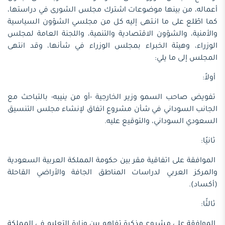
أعماله، من بينها موضوعات اشترك مجلس الشورى في دراستها،
كما اطّلع على ما انـتهى إليه كل من مجلسي الشؤون السياسية
والأمنية، والشؤون الاقتصادية والتنمية، واللجنة العامة لمجلس
الوزراء، وهيئة الخبراء بمجلس الوزراء في شأنها، وقد انتهى
المجلس إلى ما يلي:
أولاً:
تفويض صاحب السمو وزير الخارجية -أو من ينيبه- بالتباحث مع
الجانب السوداني في شأن مشروع اتفاق لإنشاء مجلس التنسيق
السعودي السوداني، والتوقيع عليه.
ثانيًا:
الموافقة على اتفاقية مقر بين حكومة المملكة العربية السعودية
والمركز العربي لدراسات المناطق الجافة والأراضي القاحلة
(أكساد).
ثالثًا:
الموافقة على مشروع مذكرة تفاهم بين وزارة التعليم في المملكة