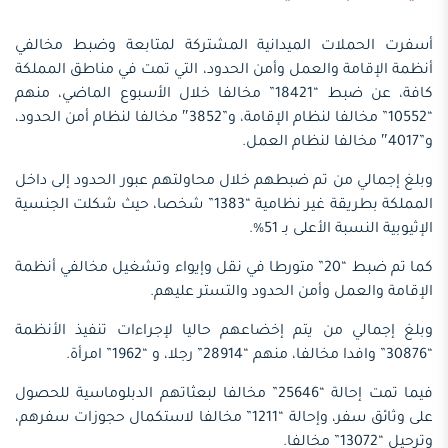
أسفرت الحملات الميدانية المشتركة لمتابعة وضبط مخالفي
أنظمة الإقامة والعمل وأمن الحدود، التي تمت في مناطق المملكة
كافة، عن ضبط “18421” مخالفا خلال الأسبوع الماضي، منهم
“10552” مخالفا لنظام الإقامة، و”3852″ مخالفا لنظام أمن الحدود،
و”4017″ مخالفا لنظام العمل.
وبلغ إجمالي من تم ضبطهم خلال محاولتهم عبور الحدود إلى داخل
المملكة بطريقة غير نظامية “1383” شخصا، حيث شكلت الجنسية
الإثيوبية النسبة الأعلى بـ 51%.
كما تم ضبط “20” متورطا في نقل وإيواء وتشغيل مخالفي أنظمة
الإقامة والعمل وأمن الحدود والتستر عليهم.
وبلغ إجمالي من يتم إخضاعهم حاليا لإجراءات تنفيذ الأنظمة
“30876” وافدا مخالفا، منهم “28914” رجلا، و “1962” امرأة.
فيما تمت إحالة “25646” مخالفا لبعثاتهم الدبلوماسية للحصول
على وثائق سفر، وإحالة “1211” مخالفا لاستكمال حجوزات سفرهم،
وترحيل “13072” مخالفا.