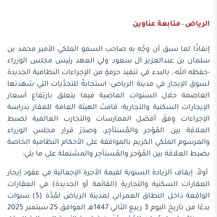
الرياض
متابعة عناوين
-
إنفاذًا لما سبق أن وجَّه به صاحب السمو الملكي الأمير محمد بن
سلمان بن عبدالعزيز آل سعود ولي العهد رئيس مجلس الوزراء
-حفظه الله-، بالبدء في تنفيذ حزمةٍ من الإجراءات النظامية الجديدة
لسوق الإيجار في مدينة الرياض؛ استجابةً للتحدَّيات التي شهدتها
العاصمة خلال السنوات الماضية فيما يتعلق بارتفاع أسعار
الإيجارات السكنية والتجارية؛ قامتْ الهيئة العامة للعقار بدراسة
الإجراءات وِفقَ أفضل الممارسات والتجارب العالمية لضبط
العلاقة بين المُؤجر والمُستأجِر، وصدَرَ قرار مجلس الوزراء
والمرسوم الملكي الكريم بالموافقة على الأحكام النظامية الخاصة
بضبط العلاقة بين المُؤجر والمُستأجِر والمشتملة على ما يلي:
أولاً: إيقاف الزيادة السنوية لقيمة الأجرة الإجمالية في عقود إيجار
العقارات السكنية والتجارية (القائمة أو الجديدة) في العقارات
الواقعة داخل النطاق العمراني لمدينة الرياض لمُدَّة (5) سنوات
بدءًا من تاريخ اليوم 3 ربيع الثاني 1447هـ الموافق 25 سبتمبر 2025