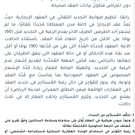
دون اعتراض فتكونُ بيانات العقد صحيحة.
رابعًا: تنظيم ضوابط التجديد التلقائي في العقود الإيجارية: حيثُ
يُعدُّ عقد الإيجار( في كافة مدن المملكة) مُجددًا تلقائيًا، ما لم
يُشعِر أحد الطرفين الطرفَ الآخر بعدم الرغبة في التجديد قبل (60)
يومًا على الأقل من تاريخ انتهاء مُدَّة العقد، باستثناء الحالات
الآتية: العقود مُحددَّة المُدَّة التي بقيَ من مُدَّتها (90) يومًا أو أقل
عند نفاذ هذه الأحكام، أو في حالة العقود التي يتفق الطرفان على
إنهائِها بالتراضي بعد مُضي المهلة المُحدَّدة لتقديم إشعار عدم
الرغبة في التجديد، وللهيئة العامة للعقار زيادة مُدَّة الإشعار
المنصوص في العقود النموذجية بما يتناسبُ مع مُدَّة العقدِ
ونوعه، ولا يجوز للمُؤجِر في حال رغبة المُستأجِر في تجديد العقد
(في العقارات الواقعة ضِمن النطاق العمراني لمدينة الرياض) أنْ
يمتنع عن التجديد، ويُلزِم المُستأجِر بإخلاء العقار إلا في ثلاث
حالات:
تخلُّف المُستأجِر عن السداد.
وجودُ عيوبٍ هيكلية في العقار تُؤثر على سلامته وسلامة الساكنين وِفقَ تقرير فني
مُعتمَد من الجهة الحكومية المُختصَّة نظامًا.
رغبة المُؤجر في استخدام الوحدة العقارية السكنية لاستخدامه الشخصي، أو