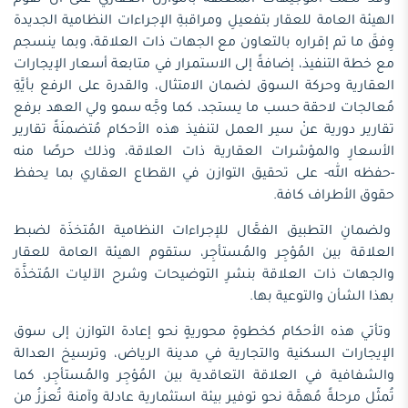
وقد نصّت التوجيهات المتعلقة بالتوازن العقاري على أنْ تقوم
الهيئة العامة للعقار بتفعيلِ ومراقبةِ الإجراءات النظامية الجديدة
وِفقَ ما تم إقراره بالتعاون مع الجهات ذات العلاقة، وبما ينسجم
مع خطة التنفيذ، إضافةً إلى الاستمرار في متابعة أسعار الإيجارات
العقارية وحركة السوق لضمان الامتثال، والقدرة على الرفع بأيَّةِ
مُعالجات لاحقة حسب ما يستجد، كما وجَّه سمو ولي العهد برفع
تقارير دورية عنْ سير العمل لتنفيذ هذه الأحكام مُتضمنَةً تقارير
الأسعارِ والمؤشرات العقارية ذات العلاقة، وذلك حرصًا منه
-حفظه الله- على تحقيق التوازن في القطاع العقاري بما يحفظ
حقوق الأطراف كافة.
ولضمانِ التطبيق الفعَّال للإجراءات النظامية المُتخذَة لضبط
العلاقة بين المُؤجِر والمُستأجِر، ستقوم الهيئة العامة للعقار
والجهات ذات العلاقة بنشرِ التوضيحات وشرح الآليات المُتخذَّة
بهذا الشأن والتوعية بها.
وتأتي هذه الأحكام كخطوةٍ محوريةٍ نحو إعادة التوازن إلى سوق
الإيجارات السكنية والتجارية في مدينة الرياض، وترسيخ العدالة
والشفافية في العلاقة التعاقدية بين المُؤجِر والمُستأجِر، كما
تُمثّل مرحلةً مُهمَّة نحو توفير بيئة استثمارية عادلة وآمنة تُعززُ من