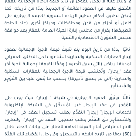
م، وبناءً عليه لا يُمكن للمُؤجِر أنْ يزيدَ قيمة الأجرة الإجمالية للعقار
المُتفق عليها في العقود القائمة أو الجديدة بدءًا من تاريخه، كما
يُمكن تطبيق أحكام تنظيم الزيادة السنوية للقيمة الإيجارية على
كامل أو أجزاء من مُدن ومحافظات ومراكز أخرى (عند الحاجة
لتطبيقها) بقرارٍ من مجلس إدارة الهيئة العامة للعقار بعد موافقة
مجلس الشؤون الاقتصادية والتنمية.
ثانيًا: بدءًا من تاريخ اليوم يتم تثبيتُ قيمة الأجرة الإجمالية لعقود
إيجار العقارات السكنية والتجارية الشاغرة داخل النطاق العمراني
لمدينة الرياض (التي سبق تأجيرها) وِفقًا للقيمة الإجمالية لأجرة آخر
عقد “إيجار”، وتُحتسَب قيمة الأجرة الإجمالية للعقارات السكنية
والتجارية (التي لم يسبق تأجيرها) بحسب ما يُتفق عليه بين المُؤجِر
والمُستأجِر.
ثالثًا: توثيقُ العقود الإيجارية في شبكة ” إيجار”: حيثُ يجب على
المُؤجر في عقد الإيجار غير المُسجَّل في الشبكة الإلكترونية
لخدمات الإيجار” إيجار” التقدُّم بطلب تسجيل العقد في “إيجار”،
وللمُستأجِر حق التقدُّم بطلب تسجيل العقد في “إيجار”، وللطرف
الآخر الاعتراض أمام الهيئة العامة للعقار على بيانات العقد خلال
(60) يومًا من تاريخ إبلاغه بالتسجيل؛ وفي حال انقضاء تلك المُدَّة