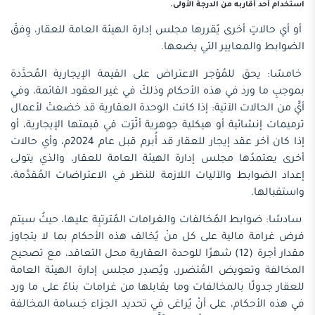
استخدام أحد أقاربه من الدرجة الأولى.
أو أي حالاتٍ أخرى يُقررها مجلس إدارة الهيئة العامة للعقار، وِفقَ
الضوابط والمعايير التي يضعها.
خامسًا: يحق للمُؤجر الاعتراض على القيمة الإيجارية المُحدَّدة
بموجبِ ما ورد في هذه الأحكام وذلكَ في غير العقود القائمة، وفي
أيٍّ من الحالات الآتية: إذا كانت الوحدة العقارية قد خضعتْ لأعمال
ترميمات إنشائية أو هيكلية جوهرية أثّرَت في قيمتها الإيجارية، أو
إذا كان آخر عقد إيجار للعقار قد أُبرم قبل عام 2024م، وأي حالات
أخرى يعتمدُها مجلس إدارة الهيئة العامة للعقار، والذي يتولى
إعداد الضوابط والآليات اللازمة للنظر في الاعتراضات المُقدَّمة،
واستقبالها.
سادسًا: ضوابط المُخالفات والغرامات المُترتبِة عليها، حيثُ سيتم
فرض غرامة مالية على كل منْ يُخالف هذه الأحكام بما لا يتجاوز
مقدار أجرة (12) شهرًا للوحدة العقارية محل التعاقد، مع تصحيح
المخالفة وتعويض المُتضرر، ويُصدِر مجلس إدارة الهيئة العامة
للعقار جدولًا بالمخالفات وما يقابلها من غرامات بناءً على ما ورد
في هذه الأحكام، على أنْ يُراعَى في تحديد الجزاء جَسامة المخالفة