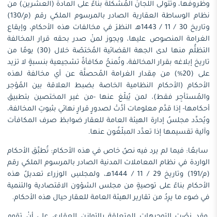
وظروفها، وتتولى اللجانُ المُشكَلَّة بناءً على المادة (العشرين) من
نظام الوساطة العقارية الصادر بالمرسوم الملكي رقم (م/130)
وتاريخ 30 / 11 / 1443هـ النظرَ في مخالفات هذه الأحكام، وإيقاع
الغرامة المنصوص عليها، ويجوز لمنْ صدر بحقه قرار المخالفة
التظلُّم منها لدى الجهة القضائية المُختصّة خلال (30) يومًا من
تاريخ إبلاغه بقرار المخالفة، وتُمنحُ مكافأةً تشجيعية بنسبةٍ لا تزيد
على (20%) من مِقدار الغرامة المُحصلَّة عن أي مخالفة لهذه
الأحكام (الأحكام النظامية الخاصة بضبط العلاقة بين المُؤجر
والمُستأجِر فقط)، لمن يُبلّغ عنها -من غير المختصين بتطبيق
أحكامها- إذا قدَّم معلومات أدَّتْ لصدورٍ قرارٍ نهائي بثبوتِ المخالفة،
ويُحدِّد مجلسُ إدارة الهيئة العامة للعقار ضوابطَ صرف المكافآت
وآلية تقسيمها إذا تعدَّد المبلّغُون عنها.
سابعًا: فيما لم يرد فيه نصٌ خاص في هذه الأحكام: تُطبَّق الأحكام
الواردة في نظام المعاملات المدنية الصادر بالمرسوم الملكي رقم
(م/191) وتاريخ 29 / 11 / 1444هـ، ولمجلسِ الوزراء تعديلُ هذه
الأحكام بناءً على توصيةٍ من مجلس الشؤون الاقتصادية والتنمية
في ضوء ما يرِدُ من تقارير الهيئة العامة للعقار حيال هذه الأحكام.