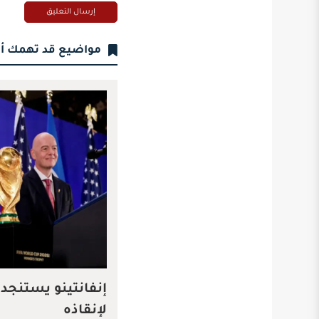
مواضيع قد تهمك أ
إنفانتينو يستنجد 
لإنقاذه