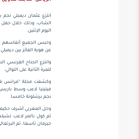
الرياض
متابعة عناوين
-
انتزع عثمان ديمبلي نجم 
الشاب، وذلك خلال حفل ال
اليوم الإثنين.
وحبس الجميع أنفاسهم قبل
عن هوية الفائز بين ديمبلي 
وانتزع الجناح الفرنسي ا
للمرة الثانية على التوالي.
وكشفت مجلة “فرانس فوتبو
فيتينيا لاعب وسط باريس س
نجم برشلونة خامسا.
وحل المغربي أشرف حكيمي 
ثم كول بالمر لاعب تشيلس
جيرمان تاسعا، ثم البرتغا