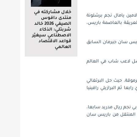
خلال مشاركته في
امين يامال نجم برشلونة
منتدى دافوس
لعريقة بالعاصمة باريس،
الصيفي 2026 خالد
شربتلي: الذكاء
الاصطناعي سيغيّر
قواعد الاقتصاد
اريس سان جيرمان السابق
العالمي
فضل لاعب شاب في العالم
موقة، حيث حل البرتغالي
عا ثم البرازيلي رافينيا
 نجم ريال مدريد سابعا،
ي المنتقل من باريس سان