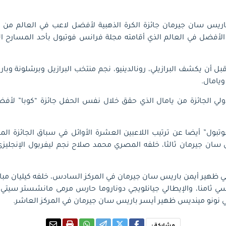
باريس سان جيرمان جائزة الكرة الذهبية لأفضل لاعب في العالم من ل
أفضل في العالم الذي أقامته مجلة فرانس فوتبول بأحد المسارح ا
 أن يكشف البرازيلي، رونالدينيو، نجم منتخب البرازيل وبرشلونة وب
ويامال.
لدولي الجائزة من يامال الذي حقق خلال نفس الحفل جائزة “كوبا” لأ
ل” أيضا عن ترتيب اللاعبين العشرة الأوائل في سباق الجائزة المر
ان جيرمان ثالثا، خلفه المصري محمد صلاح نجم ليفربول الإنجليزي راب
ظهير أيمن باريس سان جيرمان في المركز السادس، خلفه كيليان مبابي
ي ثامنا، والإيطالي جيانلويجي دوناروما حارس مرمى مانشستر سيت
لي نونو مينديس ظهير أيسر باريس سان جيرمان في المركز العاشر.