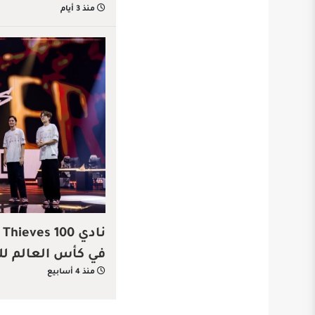
منذ 3 أيام
ن
في كأس العالم للر
منذ 4 أسابيع
2026