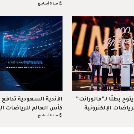
منذ 3 أسابيع
ادي 100 Thieves يتوج بطلًا لـ”فالورانت”
الأندية السعودية تدافع 
ياضات الإلكترونية
كأس العالم للرياضات الإلكت
منذ 4 أسابيع