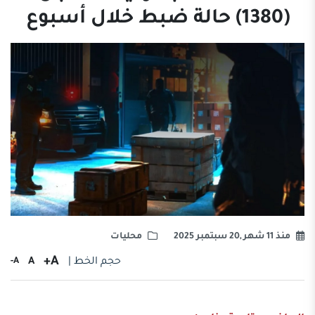
(1380) حالة ضبط خلال أسبوع
منذ 11 شهر ,20 سبتمبر 2025
محليات
A+
حجم الخط |
A
A-