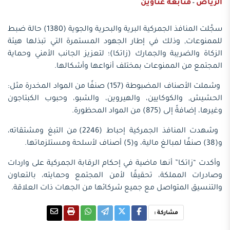
الرياض
متابعة عناوين
-
سجَّلت المنافذ الجمركية البرية والبحرية والجوية (1380) حالة ضبط
للممنوعات, وذلك في إطار الجهود المستمرة التي تبذلها هيئة
الزكاة والضريبة والجمارك (زاتكا)؛ لتعزيز الجانب الأمني وحماية
المجتمع من الممنوعات بمختلف أنواعها وأشكالها.
وشملت الأصناف المضبوطة (157) صنفًا من المواد المخدرة مثل:
الحشيش, والكوكايين، والهيروين، والشبو، وحبوب الكبتاجون
وغيرها، إضافةً إلى (875) من المواد المحظورة.
وشهدت المنافذ الجمركية إحباط (2246) من التبغ ومشتقاته،
و(38) صنفًا لمبالغ مالية، و(5) أصناف لأسلحة ومستلزماتها.
وأكدت “زاتكا” أنها ماضية في إحكام الرقابة الجمركية على واردات
وصادرات المملكة، تحقيقًا لأمن المجتمع وحمايته، بالتعاون
والتنسيق المتواصل مع جميع شركائها من الجهات ذات العلاقة.
مشاركة :