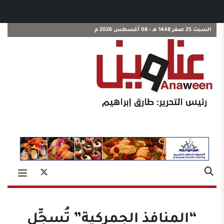
السبت 25 صفر 1448 هـ - 08 أغسطس 2026 م
“المنافذ الجمركية” تُسجِّل