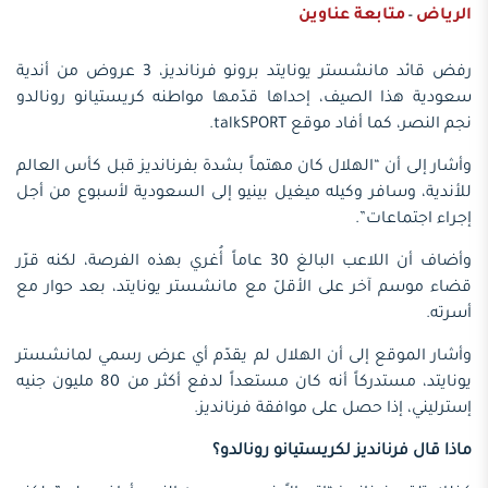
الرياض
متابعة عناوين
-
رفض قائد مانشستر يونايتد برونو فرنانديز، 3 عروض من أندية
سعودية هذا الصيف، إحداها قدّمها مواطنه كريستيانو رونالدو
نجم النصر، كما أفاد موقع talkSPORT.
وأشار إلى أن “الهلال كان مهتماً بشدة بفرنانديز قبل كأس العالم
للأندية، وسافر وكيله ميغيل بينيو إلى السعودية لأسبوع من أجل
إجراء اجتماعات”.
وأضاف أن اللاعب البالغ 30 عاماً أُغري بهذه الفرصة، لكنه قرّر
قضاء موسم آخر على الأقلّ مع مانشستر يونايتد، بعد حوار مع
أسرته.
وأشار الموقع إلى أن الهلال لم يقدّم أي عرض رسمي لمانشستر
يونايتد، مستدركاً أنه كان مستعداً لدفع أكثر من 80 مليون جنيه
إسترليني، إذا حصل على موافقة فرنانديز.
ماذا قال فرنانديز لكريستيانو رونالدو؟