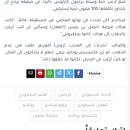
ضمّ لاعب خط وسط برايتون كارلوس باليبا، في صفقة يُرجّح أن
تتجاوز تكلفتها 100 مليون جنيه إسترليني.
فرنانديز كان تحدث في يونيو الماضي عن مستقبله، قائلاً: “كانت
هناك فرصة. اتصل بي رئيس (الهلال) وسألني إن كنت أرغب
بالذهاب إلى هناك. كانوا ينتظرونني”.
وأضاف: “تحدثتُ إلى المدرب (روبن) أموريم. طلب ​​مني عدم
الذهاب. لم يُرِد مانشستر يونايتد بيعي. إنهم لا يحتاجون إلى المال.
لو كنتُ أرغب في الرحيل، لكانوا قد حققوا ذلك”.
مشاركة :
الاتحاد السعودي
الرياض-
النصر السعودي
الهلال السعودي
برونو فرنانديز
رونالدو
كرستيانو رونالدو
متابعة-عناوين