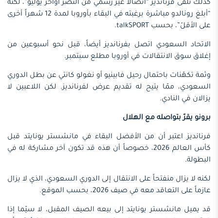
كذلك تلقى فرنانديز “اتصالاً غير رسمي من النصر أواخر يوليو”، لكنه
“أبلغ رونالدو مباشرة برغبته في البقاء بأوروبا لمدة 12 شهراً أخرى
على الأقلّ”، بحسب talkSPORT.
الاتحاد السعودي اتصل بفرنانديز أيضاً، قبل نحو أسبوعين من
إغلاق سوق الانتقالات في أوروبا مطلع سبتمبر.
وثمة تكهّنات باحتمال رحيل فابينيو أو نغولو كانتي عن بطل الدوري
السعودي، ممّا يتيح له تقديم عرض لفرنانديز. لكن اللاعبين لا
يزالان في النادي.
برونو يقرّ بتواصله مع الهلال
فرنانديز اعتبر أن من الأفضل البقاء في مانشستر يونايتد قبل
كأس العالم 2026، خصوصاً أن هذه قد تكون آخر مشاركة له في
البطولة.
لكنه لا يزال منفتحاً على الانتقال إلى الدوري السعودي، الذي لا يزال
عازماً على التعاقد معه في صيف 2026، بحسب الموقع.
قد يميل مانشستر يونايتد إلى بيعه الصيف المقبل، لا سيّما إذا