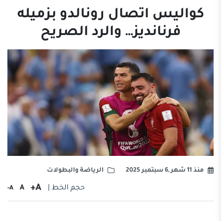
كواليس اتصال رونالدو بزميله
فرنانديز… والرد الصريح
منذ 11 شهر ,6 سبتمبر 2025
الرياضة والبطولات
A+
حجم الخط |
A
A-