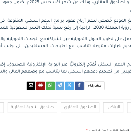
الشؤون البلدية والإسكان والصندوق العقا
غ المودع خُصص لدعم أرباح عقود برامج الدعم السكني المتنوعة، ف
سبة تملُّك الأسر السعودية للمساكن.
مل على تطوير الحلول التمويلية عبر الشراكة مع الجهات التمويلية وا
قديم خيارات متنوعة تتناسب مع احتياجات المستفيدين، إلى جانب أ
الدعم السكني تُقدَّم إلكترونيًّا عبر البوابة الإلكترونية للصندوق،
تفيدين من تصميم دعمهم السكني بما يتناسب مع وضعهم المالي والس
مشاركة :
الرياض-
الصندوق العقاري
صندوق التنمية العقارية
م