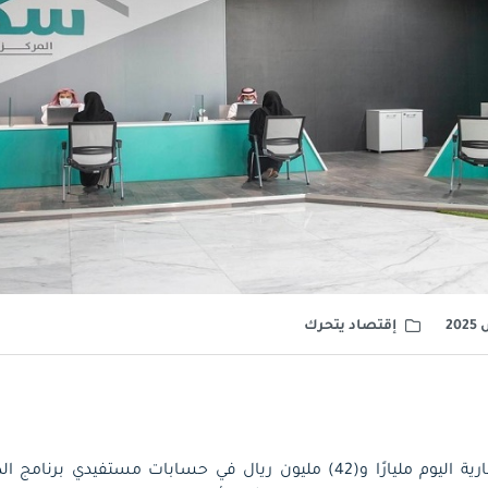
إقتصاد يتحرك
أودع صندوق التنمية العقارية اليوم مليارًا و(42) مليون ريال في حسابات مست