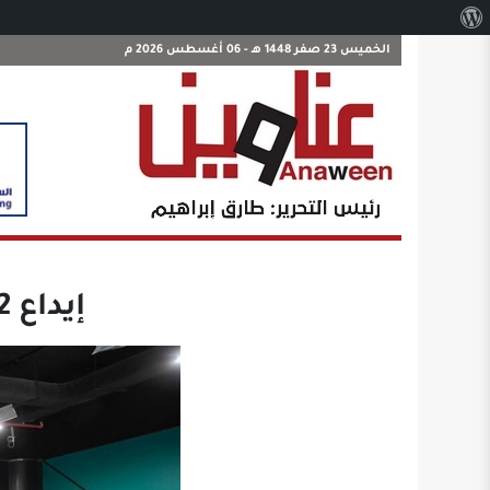
نبذة
عن
الخميس 23 صفر 1448 هـ - 06 أغسطس 2026 م
ووردبريس
إيداع 1.042 مليار ريال لمستفيدي الدعم السكني