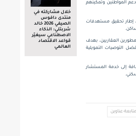
ري، وذلك عن شهر أغسطس 2025م، ضمن جهود دعم المواطنين وتمكينهم
خلال مشاركته في
منتدى دافوس
ي إطار تحقيق مستهدفات
الصيفي 2026 خالد
شربتلي: الذكاء
الاصطناعي سيغيّر
لمطورين العقاريين، بهدف
قواعد الاقتصاد
العالمي
فضل التوصيات التمويلية
 إضافة إلى خدمة المستشار
كني.
تابعة-عناوين