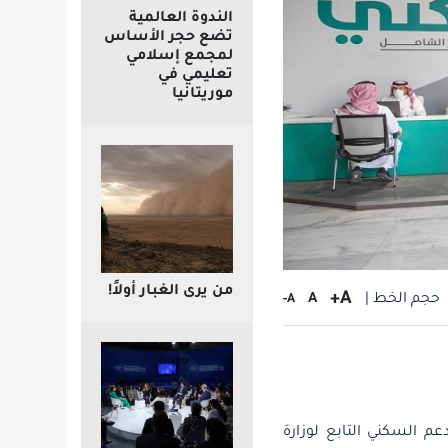
الندوة العالمية
تضع حجر الأساس
لمجمع إسلامي
تعليمي في
موريتانيا
من يرى الغبار أولاً!
A+
حجم الخط |
A
A-
فيدي برنامج الدعم السكني التابع لوزارة