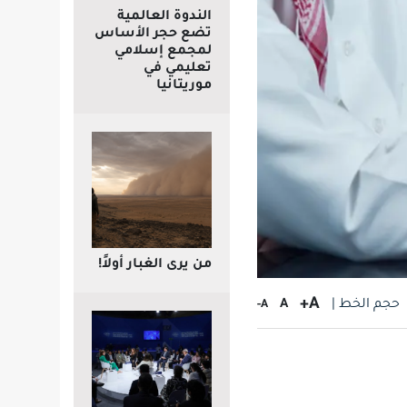
الندوة العالمية
تضع حجر الأساس
لمجمع إسلامي
تعليمي في
موريتانيا
من يرى الغبار أولاً!
A+
حجم الخط |
A
A-