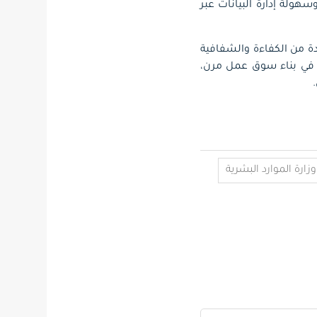
اميكية السوق وسهولة إدارة البيانات عبر
ة من الكفاءة والشفافية
الاعتمادية، لتكون أكثر من مجرد منصة خدمية، بل منظومة متكاملة تجسد رؤية المملكة 2030 في بناء سوق عمل مرن،
وزارة الموارد البشرية