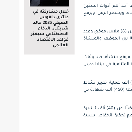
ا أحد أهم أدوات التمكين
خلال مشاركته في
ة، ويختصر الزمن، ويرفع
منتدى دافوس
الصيفي 2026 خالد
شربتلي: الذكاء
وتجاوز عدد الأفراد المسجلين في “قوى” (14.5) مليون مستخدم، فيما تخطى عدد مواقع الموظفين (8) ملايين موقع، وعدد
الاصطناعي سيغيّر
العلاقة بين الموظف والمنشأة
قواعد الاقتصاد
العالمي
 من عام 2025، انضم أكثر من مليون مستخدم جديد، وتم تسجيل (302) ألف موقع منشأة، كما وثقت
يعكس الثقة المتنامية في بيئة العمل
وعلى صعيد الحوكمة، شهدت المنصة اعتماد (350) ألف لائحة تنظيم معتمدة، وتنفيذ (394) ألف عملية تغيير نشاط
منشأة، وإصدار (66) ألف شهادة حماية أجور، إلى جانب (800) ألف شهادة توطين منذ الإطلاق، منها (450) ألف شهادة في
وأصدرت المنصة (220) ألف شهادة تعريف بالراتب، ونفذت (1.5) مليون طلب نقل خدمات، فضلًا عن (40) ألف تأشيرة
، و(247) ألف عملية تصحيح مهنة، مع تحقيق انخفاض بنسبة