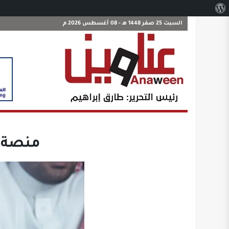
نبذة
عن
السبت 25 صفر 1448 هـ - 08 أغسطس 2026 م
ووردبريس
منصة قوى: 14.5 مليون 