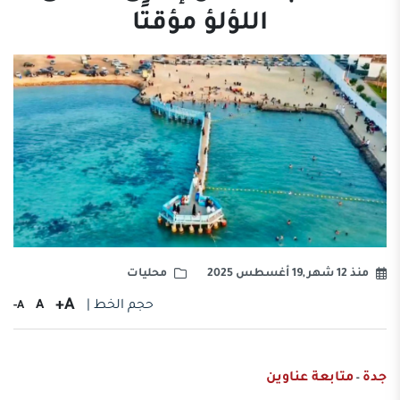
اللؤلؤ مؤقتًا
منذ 12 شهر ,19 أغسطس 2025
محليات
A+
حجم الخط |
A
A-
جدة
متابعة عناوين
-