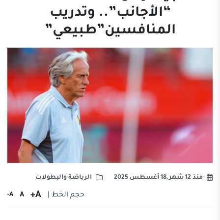
“الأجانب”.. وتدريب
المنافسين”طبيعي”
منذ 12 شهر ,18 أغسطس 2025
الرياضة والبطولات
A+
حجم الخط |
A
A-