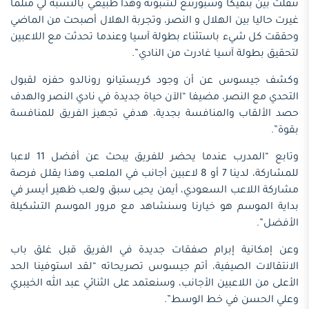
تنقلت بين بنفيكا وسبورتنغ لشبونة وهذا طبيعي بالنسبة لي مثلما
غيرت حاليا بين الهلال و النصر، وتجربة الهلال أصبحت من الماضي
وحققت كل شيء باستثناء بطولة آسيا وعندما تحدثت مع اللاعبين
لتحقيق بطولة آسيا غادرت من النادي”.
وكشف جيسوس عن أن وجود كريستيانو رونالدو حفزه لقبول
التحدي مع النصر، مضيفا “الآن حياة جديدة في نادي النصر والهدف
حصد الألقاب والمنافسة بجدية، هدفي تجهيز الفريق للمنافسة
بقوة”.
وتابع “المدرب عندما يحضر للفريق يبحث عن أفضل 11 لاعبا
للمشاركة، لدينا 7 أو 8 لاعبين أجانب في الملعب وهذا يقلل فرصة
مشاركة اللاعب السعودي، أيمن يحيى سبق ولعب ظهير أيسر في
بداية الموسم هو خيارنا وسنشاهد مع مرور الموسم التشكيلة
الأفضل”.
وعن إمكانية إبرام صفقات جديدة في الفريق قبل غلق باب
الانتقالات الصيفية، أتم جيسوس تصريحاته “لقد استوفينا الحد
الأعلى من اللاعبين الأجانب، وسنعتمد على الثنائي عبد الله الخيبري
وعلي الحسن في خط الوسط”.