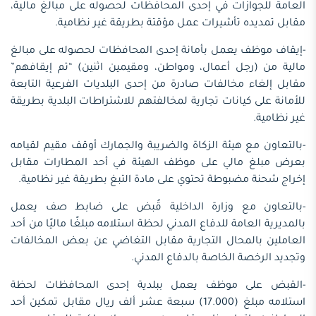
العامة للجوازات في إحدى المحافظات لحصوله على مبالغ مالية،
مقابل تمديده تأشيرات عمل مؤقتة بطريقة غير نظامية.
-إيقاف موظف يعمل بأمانة إحدى المحافظات لحصوله على مبالغ
مالية من (رجل أعمال، ومواطن، ومقيمين اثنين) “تم إيقافهم”
مقابل إلغاء مخالفات صادرة من إحدى البلديات الفرعية التابعة
للأمانة على كيانات تجارية لمخالفتهم للاشتراطات البلدية بطريقة
غير نظامية.
-بالتعاون مع هيئة الزكاة والضريبة والجمارك أوقف مقيم لقيامه
بعرض مبلغ مالي على موظف الهيئة في أحد المطارات مقابل
إخراج شحنة مضبوطة تحتوي على مادة التبغ بطريقة غير نظامية.
-بالتعاون مع وزارة الداخلية قُبض على ضابط صف يعمل
بالمديرية العامة للدفاع المدني لحظة استلامه مبلغًا ماليًا من أحد
العاملين بالمحال التجارية مقابل التغاضي عن بعض المخالفات
وتجديد الرخصة الخاصة بالدفاع المدني.
-القبض على موظف يعمل ببلدية إحدى المحافظات لحظة
استلامه مبلغ (17.000) سبعة عشر ألف ريال مقابل تمكين أحد