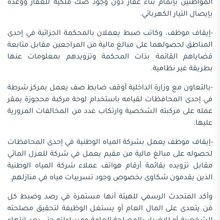
المواطنين بإتمام بناء عقار دون وجود صك ملكية للعقار ووعده
بإيصال التيار الكهربائي.
-إيقاف موظف، وكاتب ضبط يعملان بالمحكمة الجزائية في إحدى
المناطق لحصولهما على مبالغ مالية من المراجعين مقابل متابعة
قضاياهم القائمة بذات المحكمة وتزويدهم بمعلومات عنها
بطريقة غير نظامية.
-بالتعاون مع وزارة الداخلية أوقف ضابط صف يعمل بمركز شرطة
في إحدى المحافظات لقيامه باستخدام لوحة مركبة محجوزة بمقر
عمله على مركبته الشخصية وارتكاب عدد من المخالفات المرورية
عليها.
-إيقاف موظف يعمل بشركة المياه الوطنية في إحدى المحافظات
لحصوله على مبالغ مالية من مقيم يعمل في شركة للعزل المائي
مقابل تزويده بقائمة أرقام هواتف عملاء شركة المياه الوطنية
الذين يقدمون شكاوى بخصوص وجود تسريبات مياه في منازلهم.
وأكد المتحدث الرسمي للهيئة أنها مستمرة في رصد وضبط كل
مَن يتعدى على المال العام أو يستغل الوظيفة لتحقيق مصلحته